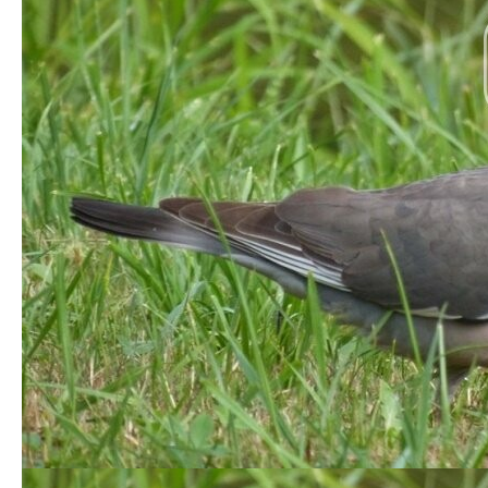
НА ПРОСПЕКТІ
У Луцьку стартує ремонт
ВІДРОДЖЕННЯ У ЛУЦЬКУ
правої частини проспекту
ПРОДАЮТЬ ПРИМІЩЕННЯ
Соборності – можливі
КОЛИШНЬОЇ АПТЕКИ
затори
Следующая запись
Предыдущая запись
Добавить комментарий
Ваш адрес email не будет опубликован.
Обязательные
поля помечены
*
Комментарий