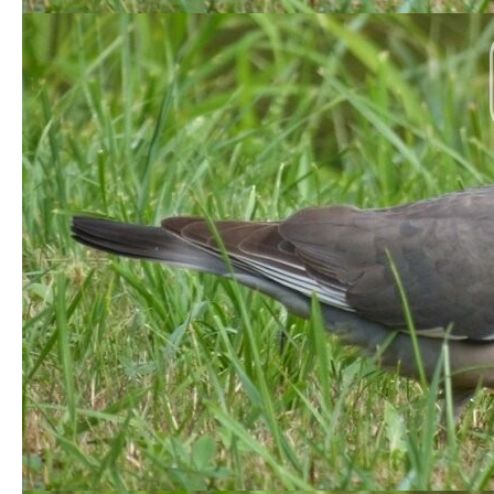
білоспинний,каже Михайло Химин.
Серед інших знахідок – підтверджене гніздування
снігура. Крім того, під час польових робіт науковці
реєстрували також інші види тварин, зокрема
хребетних та комах (серед них денні
метелики).Михайло Химин каже, що висновки з
дослідження робити рано, адже вивчали птахів лише
протягом двох місяців. «Такі дослідження можуть
тривати від трьох до шести років, все залежить від
площі парку та кількості дослідників», – розповів
працівник.
[ad_2]
Источник:
0332.ua