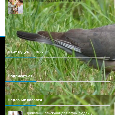
6 сентября, 2021
Комментариев нет
Сайт Луцка — 1085
Сайт города Луцка
Подписаться
Недавние новости
Приватний пансіонат для літніх людей у