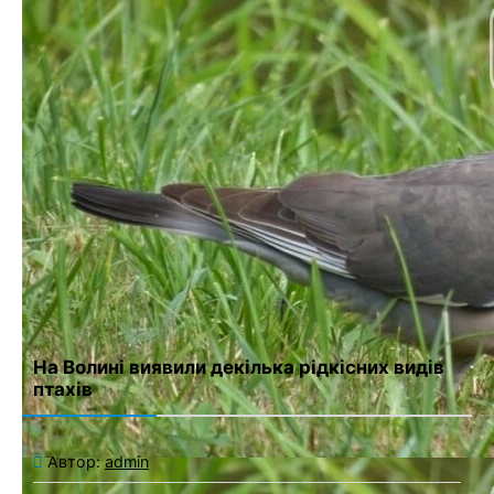
Имя
*
Email
*
Сайт
Сохранить моё имя, email и адрес сайта в этом браузере для
последующих моих комментариев.
На Волині виявили декілька рідкісних видів
птахів
Автор:
admin