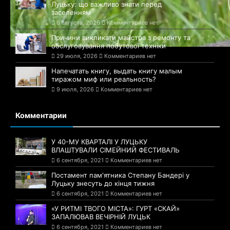
Луцьку: що важливо знати перед
заселенням
6 августа, 2026
Комментариев нет
Причини викликати майстра з ремонту та
обслуговування побутової техніки
29 июля, 2026
Комментариев нет
Напечатать книгу, выдать книгу малым
тиражом миф или реальность?
9 июля, 2026
Комментариев нет
Комментарии
У 40-МУ КВАРТАЛІ У ЛУЦЬКУ
ВЛАШТУВАЛИ СІМЕЙНИЙ ФЕСТИВАЛЬ
6 сентября, 2021
Комментариев нет
Постамент пам'ятника Степану Бандері у
Луцьку знесуть до кінця тижня
6 сентября, 2021
Комментариев нет
«У РИТМІ ТВОГО МІСТА»: ГУРТ «СКАЙ»
ЗАПАЛЮВАВ ВЕЧІРНІЙ ЛУЦЬК
6 сентября, 2021
Комментариев нет