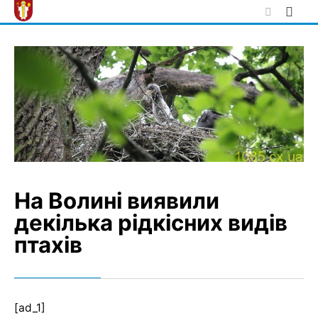
Skip
to
content
На Волині виявили
декілька рідкісних видів
птахів
[ad_1]