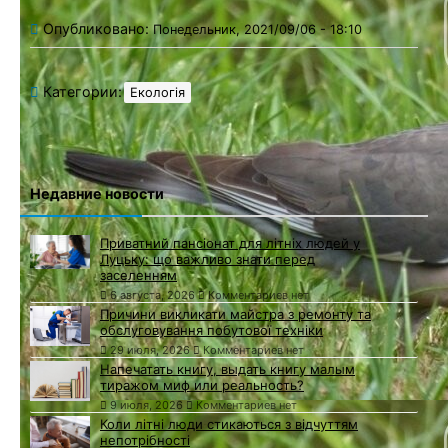
Опубликовано:
Понедельник, 2021/09/06 - 18:10
Категории:
Екологія
Недавние новости
Приватний пансіонат для літніх людей у
Луцьку: що важливо знати перед
заселенням
6 августа, 2026
Комментариев нет
Причини викликати майстра з ремонту та
обслуговування побутової техніки
29 июля, 2026
Комментариев нет
Напечатать книгу, выдать книгу малым
тиражом миф или реальность?
9 июля, 2026
Комментариев нет
Коли літні люди стикаються з відчуттям
непотрібності