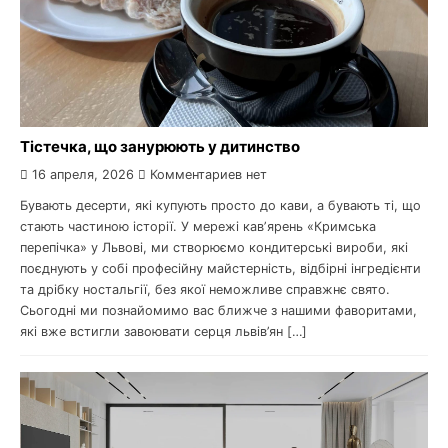
Тістечка, що занурюють у дитинство
16 апреля, 2026
Комментариев нет
Бувають десерти, які купують просто до кави, а бувають ті, що
стають частиною історії. У мережі кавʼярень «Кримська
перепічка» у Львові, ми створюємо кондитерські вироби, які
поєднують у собі професійну майстерність, відбірні інгредієнти
та дрібку ностальгії, без якої неможливе справжнє свято.
Сьогодні ми познайомимо вас ближче з нашими фаворитами,
які вже встигли завоювати серця львів’ян […]