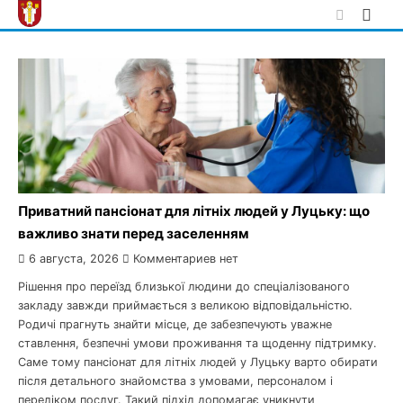
Skip
to
content
Приватний пансіонат для літніх людей у Луцьку: що
важливо знати перед заселенням
6 августа, 2026
Комментариев нет
Рішення про переїзд близької людини до спеціалізованого
закладу завжди приймається з великою відповідальністю.
Родичі прагнуть знайти місце, де забезпечують уважне
ставлення, безпечні умови проживання та щоденну підтримку.
Саме тому пансіонат для літніх людей у Луцьку варто обирати
після детального знайомства з умовами, персоналом і
переліком послуг. Такий підхід допомагає уникнути