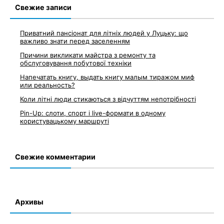
записям
Свежие записи
Приватний пансіонат для літніх людей у Луцьку: що
важливо знати перед заселенням
Причини викликати майстра з ремонту та
обслуговування побутової техніки
Напечатать книгу, выдать книгу малым тиражом миф
или реальность?
Коли літні люди стикаються з відчуттям непотрібності
Pin-Up: слоти, спорт і live-формати в одному
користувацькому маршруті
Свежие комментарии
Архивы