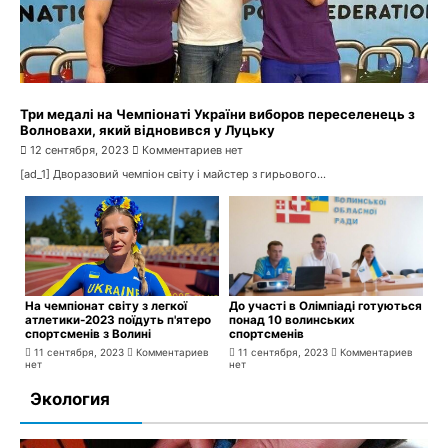
Три медалі на Чемпіонаті України виборов переселенець з
Волновахи, який відновився у Луцьку
12 сентября, 2023
Комментариев нет
[ad_1] Дворазовий чемпіон світу і майстер з гирьового...
На чемпіонат світу з легкої
До участі в Олімпіаді готуються
атлетики-2023 поїдуть п'ятеро
понад 10 волинських
спортсменів з Волині
спортсменів
11 сентября, 2023
Комментариев
11 сентября, 2023
Комментариев
нет
нет
Экология