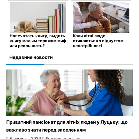
выдать
Коли літні люди
Pin-Up: слоти, спорт і live-
ом миф
стикаються з відчуттям
формати в одному
непотрібності
користувацькому
маршруті
тариев
9 июня, 2026
Комментариев
нет
Недавние новости
8 июня, 2026
Комментариев
нет
Приватний пансіонат для літніх людей у Луцьку: що
важливо знати перед заселенням
6 августа, 2026
Комментариев нет