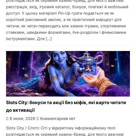
розглядається як окремий казино-бренд, для якого важливі
реєстрація, вхід, ігровий каталог, бонуси, платежі й мобільний
доступ. У цьому матеріалі Pin-Up грати подається не як
короткий рекламний заклик, а як практичний маршрут для
читача: як читач переходить між казино-іграми, спортивними
ставками, швидкими форматами, live-розділом і фінансовими
інструментами. Для […]
Slots City: бонуси та акції без міфів, які варто читати
до активації
8 июня, 2026
Комментариев нет
Slots City / Слотс Сіті у відкритому інформаційному полі
розглядається як окремий казино-бренд, для якого важливі