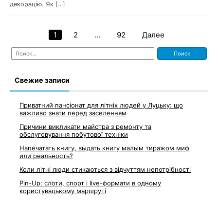
декорацію. Як […]
1
2
…
92
Далее
Навигация
Найти:
по
записям
Свежие записи
Приватний пансіонат для літніх людей у Луцьку: що
важливо знати перед заселенням
Причини викликати майстра з ремонту та
обслуговування побутової техніки
Напечатать книгу, выдать книгу малым тиражом миф
или реальность?
Коли літні люди стикаються з відчуттям непотрібності
Pin-Up: слоти, спорт і live-формати в одному
користувацькому маршруті