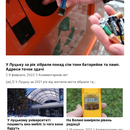
У Луцьку за рік зібрали понад сім тонн батарейок та ламп.
Адреси точок здачі
9 февраля, 2022
Комментариев нет
[ad_1] У Луцьку за 2021 рік від жителів міста зібрали та...
У луцькому університеті
На Волині виміряли рівень
пошиють еко-меблі: із чого вони
радіації
будуть
19 января, 2022
Комментариев нет