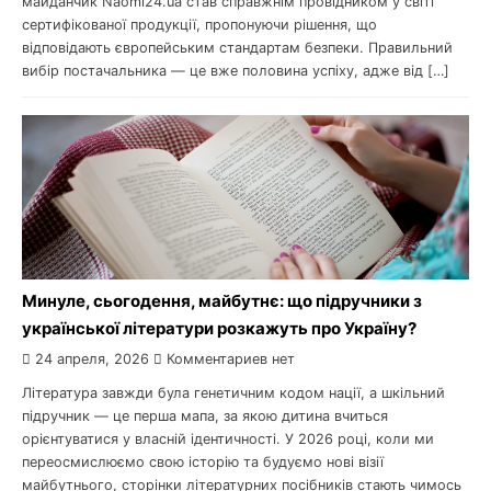
майданчик Naomi24.ua став справжнім провідником у світі
сертифікованої продукції, пропонуючи рішення, що
відповідають європейським стандартам безпеки. Правильний
вибір постачальника — це вже половина успіху, адже від […]
Минуле, сьогодення, майбутнє: що підручники з
української літератури розкажуть про Україну?
24 апреля, 2026
Комментариев нет
Література завжди була генетичним кодом нації, а шкільний
підручник — це перша мапа, за якою дитина вчиться
орієнтуватися у власній ідентичності. У 2026 році, коли ми
переосмислюємо свою історію та будуємо нові візії
майбутнього, сторінки літературних посібників стають чимось