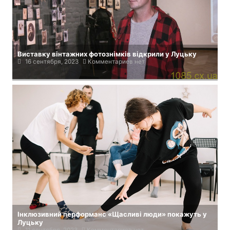
Виставку вінтажних фотознімків відкрили у Луцьку
16 сентября, 2023
Комментариев нет
Інклюзивний перформанс «Щасливі люди» покажуть у
Луцьку