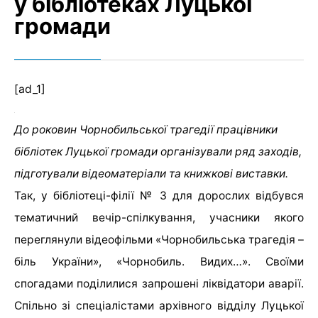
у бібліотеках Луцької
громади
[ad_1]
До роковин Чорнобильської трагедії працівники
бібліотек Луцької громади організували ряд заходів,
підготували відеоматеріали та книжкові виставки.
Так, у бібліотеці-філії № 3 для дорослих відбувся
тематичний вечір-спілкування, учасники якого
переглянули відеофільми «Чорнобильська трагедія –
біль України», «Чорнобиль. Видих…». Своїми
спогадами поділилися запрошені ліквідатори аварії.
Спільно зі спеціалістами архівного відділу Луцької