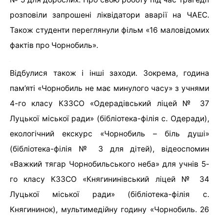
розповіли запрошені ліквідатори аварії на ЧАЕС.
Також студенти переглянули фільм «16 маловідомих
фактів про Чорнобиль».
Відбулися також і інші заходи. Зокрема, година
пам’яті «Чорнобиль не має минулого часу» з учнями
4-го класу КЗЗСО «Одерадівський ліцей № 37
Луцької міської ради» (бібліотека-філія с. Одеради),
екологічний екскурс «Чорнобиль – біль душі»
(бібліотека-філія № 3 для дітей), відеоспомин
«Важкий тягар Чорнобильського неба» для учнів 5-
го класу КЗЗСО «Княгининівський ліцей № 34
Луцької міської ради» (бібліотека-філія с.
Княгининок), мультимедійну годину «Чорнобиль. 26