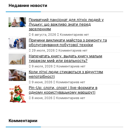
Недавние новости
Приватний пансіонат для літніх людей у
Луцьку: що важливо знати перед
заселенням
6 августа, 2026
Комментариев нет
Причини викликати майстра з ремонту та
обслуговування побутової техніки
29 июля, 2026
Комментариев нет
Напечатать книгу, выдать книгу малым
тиражом миф или реальность?
9 июля, 2026
Комментариев нет
Коли літні люди стикаються з відчуттям
непотрібності
9 июня, 2026
Комментариев нет
Pin-Up: слоти, спорт і live-формати в
одному користувацькому маршруті
8 июня, 2026
Комментариев нет
Комментарии