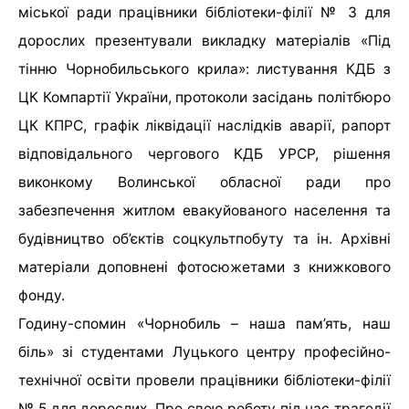
міської ради працівники бібліотеки-філії № 3 для
дорослих презентували викладку матеріалів «Під
тінню Чорнобильського крила»: листування КДБ з
ЦК Компартії України, протоколи засідань політбюро
ЦК КПРС, графік ліквідації наслідків аварії, рапорт
відповідального чергового КДБ УРСР, рішення
виконкому Волинської обласної ради про
забезпечення житлом евакуйованого населення та
будівництво об’єктів соцкультпобуту та ін. Архівні
матеріали доповнені фотосюжетами з книжкового
фонду.
Годину-спомин «Чорнобиль – наша пам’ять, наш
біль» зі студентами Луцького центру професійно-
технічної освіти провели працівники бібліотеки-філії
№ 5 для дорослих. Про свою роботу під час трагедії