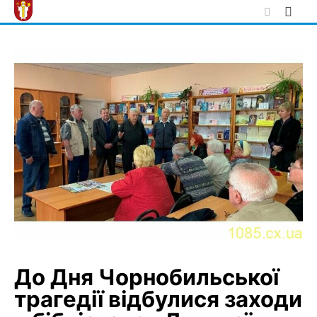
Skip
to
content
До Дня Чорнобильської
трагедії відбулися заходи