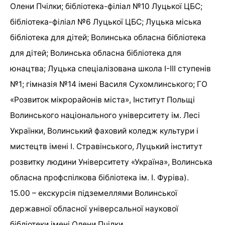
Олени Пчілки; бібліотека-філіал №10 Луцької ЦБС;
бібліотека-філіал №6 Луцької ЦБС; Луцька міська
бібліотека для дітей; Волинська обласна бібліотека
для дітей; Волинська обласна бібліотека для
юнацтва; Луцька спеціалізована школа І-ІІІ ступенів
№1; гімназія №14 імені Василя Сухомлинського; ГО
«Розвиток мікрорайонів міста», Інститут Польщі
Волинського національного університету ім. Лесі
Українки, Волинський фаховий коледж культури і
мистецтв імені І. Стравінського, Луцький інститут
розвитку людини Університету «Україна», Волинська
обласна профспілкова бібліотека ім. І. Фуріва).
15.00 – екскурсія підземеллями Волинської
державної обласної універсальної наукової
бібліотеки імені Олени Пчілки