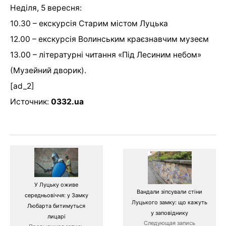
Неділя, 5 вересня:
10.30 – екскурсія Старим містом Луцька
12.00 – екскурсія Волинським краєзнавчим музеєм
13.00 – літературні читання «Під Лесиним небом»
(Музейний дворик).
[ad_2]
Источник:
0332.ua
У Луцьку оживе
Вандали зіпсували стіни
середньовіччя: у Замку
Луцького замку: що кажуть
Любарта битимуться
у заповіднику
лицарі
Следующая запись