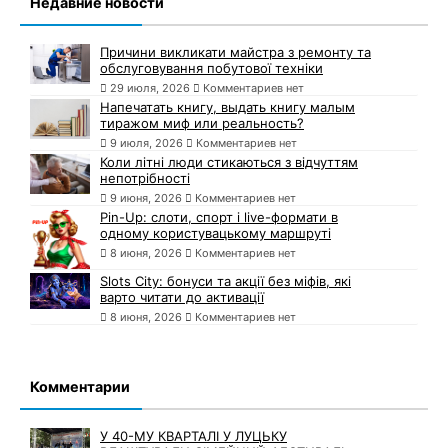
Недавние новости
Причини викликати майстра з ремонту та
обслуговування побутової техніки
29 июля, 2026
Комментариев нет
Напечатать книгу, выдать книгу малым
тиражом миф или реальность?
9 июля, 2026
Комментариев нет
Коли літні люди стикаються з відчуттям
непотрібності
9 июня, 2026
Комментариев нет
Pin-Up: слоти, спорт і live-формати в
одному користувацькому маршруті
8 июня, 2026
Комментариев нет
Slots City: бонуси та акції без міфів, які
варто читати до активації
8 июня, 2026
Комментариев нет
Комментарии
У 40-МУ КВАРТАЛІ У ЛУЦЬКУ