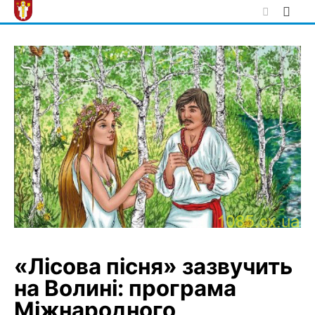
Skip
to
content
«Лісова пісня» зазвучить
на Волині: програма
Міжнародного