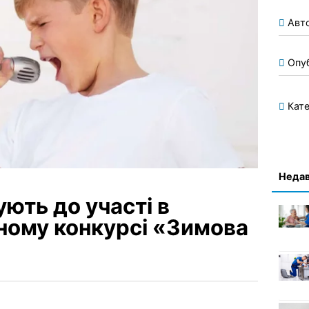
Авт
Опу
Кате
Недав
ють до участі в
ному конкурсі «Зимова