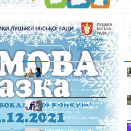
Недавние новости
К
Приватний пансіонат для
літніх людей у Луцьку: що
важливо знати перед
заселенням
6 августа, 2026
Комментариев
нет
Причини викликати майстра з
ремонту та обслуговування
побутової техніки
29 июля, 2026
Комментариев
нет
Напечатать книгу, выдать