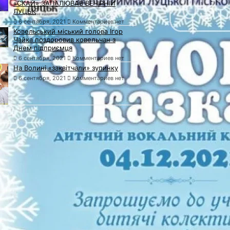
«СКАЙ» ЗАПАЛЮВАВ ВЕЧІРНІЙ
ЛУЦЬК
6 сентября, 2021
Комментариев нет
Ковельський міський голова Ігор
Чайка поздоровив ковельчан з
Днем підприємця
6 сентября, 2021
Комментариев нет
На Волині «заквітчали» зупинку
6 сентября, 2021
Комментариев нет