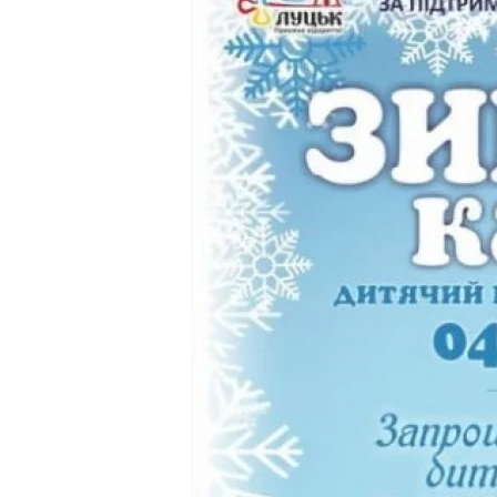
Конкурс «Зимова казка» проводитьс
традицій, дитячих пісень на зимову
дітей та творчих дитячих колективі
творчі колективи. Вік учасників від
Департаменту культури міста Луцька
Конкурс відбудеться 4 грудня 2021
«Лесина світлиця». Організатори: 
департаменту культури Луцької міс
[ad_2]
Источник:
0332.ua
На Ковельщині поліціянти
впіймали викрадача
металевих воріт