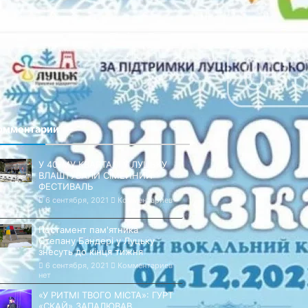
омментарии
У 40-МУ КВАРТАЛІ У ЛУЦЬКУ
ВЛАШТУВАЛИ СІМЕЙНИЙ
ФЕСТИВАЛЬ
6 сентября, 2021
Комментариев
нет
Постамент пам'ятника
Степану Бандері у Луцьку
знесуть до кінця тижня
6 сентября, 2021
Комментариев
нет
«У РИТМІ ТВОГО МІСТА»: ГУРТ
«СКАЙ» ЗАПАЛЮВАВ