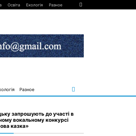
а
Освіта
Екологія
Разное
кологія
Разное
цьку запрошують до участі в
чому вокальному конкурсі
ова казка»