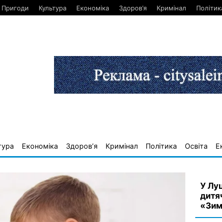
Пригоди
Культура
Економіка
Здоров’я
Кримінал
Політик
тура
Економіка
Здоров’я
Кримінал
Політика
Освіта
Е
У Лу
дитя
«Зим