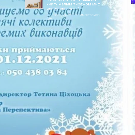
книгу малым тиражом миф
или реальность?
9 июля, 2026
Комментариев
нет