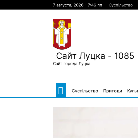
Skip
7 августа, 2026 - 7:46 пп
Суспільство
to
content
Сайт Луцка - 1085
Сайт города Луцка
Суспільство
Пригоди
Куль