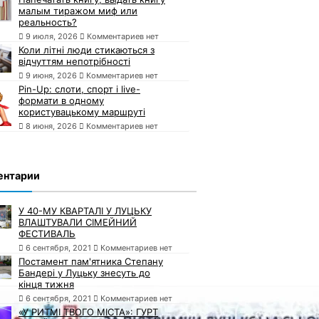
малым тиражом миф или
реальность?
9 июля, 2026
Комментариев нет
Коли літні люди стикаються з
відчуттям непотрібності
9 июня, 2026
Комментариев нет
Pin-Up: слоти, спорт і live-
формати в одному
користувацькому маршруті
8 июня, 2026
Комментариев нет
ентарии
У 40-МУ КВАРТАЛІ У ЛУЦЬКУ
ВЛАШТУВАЛИ СІМЕЙНИЙ
ФЕСТИВАЛЬ
6 сентября, 2021
Комментариев нет
Постамент пам'ятника Степану
Бандері у Луцьку знесуть до
кінця тижня
6 сентября, 2021
Комментариев нет
«У РИТМІ ТВОГО МІСТА»: ГУРТ