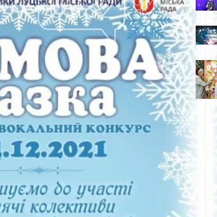
я з метою популяризації різдвяних пісенних
 тематику, виявленні та підтримці талановитих
в. До участі запрошуються окремі виконавці та
 5 до 16 років. Про це повідомляють на сторінці
. Термін подачі заявок – до 1 грудня 2021 року.
 року о 10:00 в приміщенні мистецького салону
ВОГО «Нова Перспектива» за підтримки
ької ради.
Які маршрути
громадського транспорту
Луцька найпопулярніші