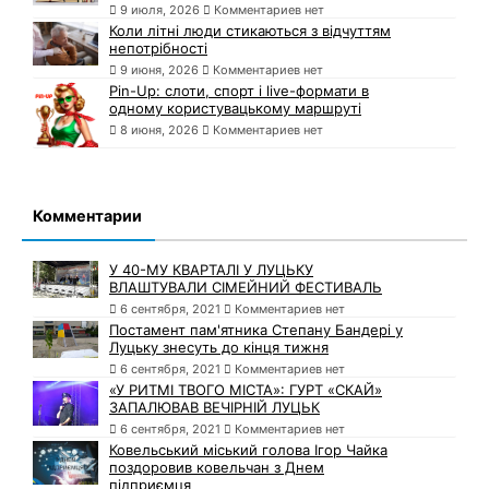
9 июля, 2026
Комментариев нет
Коли літні люди стикаються з відчуттям
непотрібності
9 июня, 2026
Комментариев нет
Pin-Up: слоти, спорт і live-формати в
одному користувацькому маршруті
8 июня, 2026
Комментариев нет
Комментарии
У 40-МУ КВАРТАЛІ У ЛУЦЬКУ
ВЛАШТУВАЛИ СІМЕЙНИЙ ФЕСТИВАЛЬ
6 сентября, 2021
Комментариев нет
Постамент пам'ятника Степану Бандері у
Луцьку знесуть до кінця тижня
6 сентября, 2021
Комментариев нет
«У РИТМІ ТВОГО МІСТА»: ГУРТ «СКАЙ»
ЗАПАЛЮВАВ ВЕЧІРНІЙ ЛУЦЬК
6 сентября, 2021
Комментариев нет
Ковельський міський голова Ігор Чайка
поздоровив ковельчан з Днем
підприємця