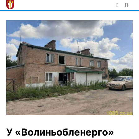
Skip
to
content
У «Волиньобленерго»