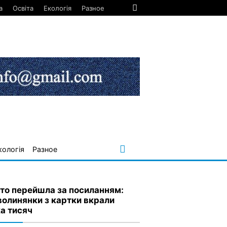
а
Освіта
Екологія
Разное
кологія
Разное
то перейшла за посиланням:
 волинянки з картки вкрали
ка тисяч