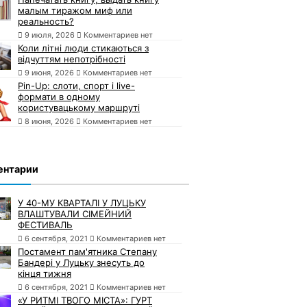
малым тиражом миф или
реальность?
9 июля, 2026
Комментариев нет
Коли літні люди стикаються з
відчуттям непотрібності
9 июня, 2026
Комментариев нет
Pin-Up: слоти, спорт і live-
формати в одному
користувацькому маршруті
8 июня, 2026
Комментариев нет
ентарии
У 40-МУ КВАРТАЛІ У ЛУЦЬКУ
ВЛАШТУВАЛИ СІМЕЙНИЙ
ФЕСТИВАЛЬ
6 сентября, 2021
Комментариев нет
Постамент пам'ятника Степану
Бандері у Луцьку знесуть до
кінця тижня
6 сентября, 2021
Комментариев нет
«У РИТМІ ТВОГО МІСТА»: ГУРТ