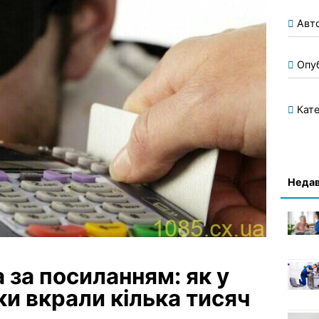
Авт
Опу
Кате
Недав
за посиланням: як у
ки вкрали кілька тисяч