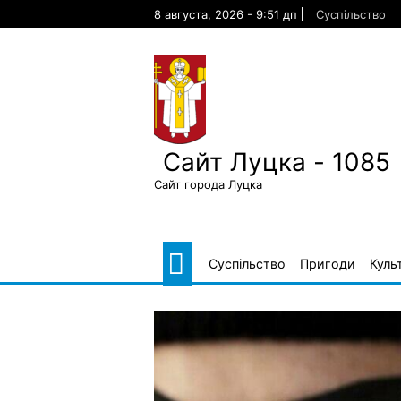
Skip
8 августа, 2026 - 9:51 дп
Суспільство
to
content
Сайт Луцка - 1085
Сайт города Луцка
Суспільство
Пригоди
Куль