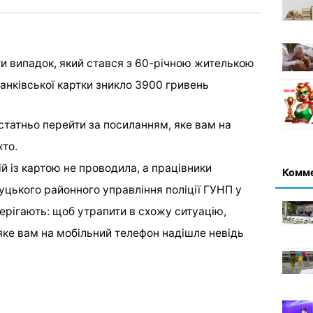
и випадок, який стався з 60-річною жителькою
 банківської картки зникло 3900 гривень
статньо перейти за посиланням, яке вам на
хто.
й із картою не проводила, а працівники
Комм
Луцького районного управління поліції ГУНП у
ерігають: щоб утрапити в схожу ситуацію,
яке вам на мобільний телефон надішле невідь