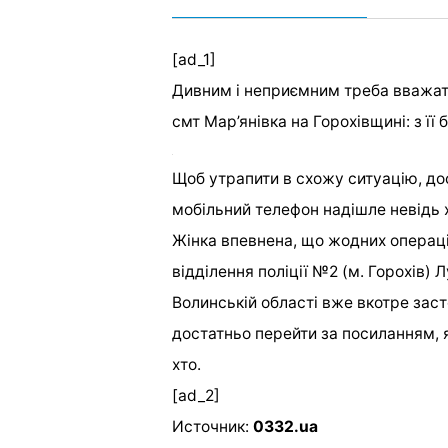
[ad_1]
Дивним і неприємним треба вважат
смт Мар’янівка на Горохівщині: з її
Щоб утрапити в схожу ситуацію, до
мобільний телефон надішле невідь 
Жінка впевнена, що жодних операці
відділення поліції №2 (м. Горохів) 
Волинській області вже вкотре заст
достатньо перейти за посиланням, 
хто.
[ad_2]
Источник:
0332.ua