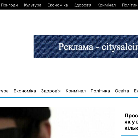
Пригоди
Культура
Економіка
Здоров’я
Кримінал
Політик
тура
Економіка
Здоров’я
Кримінал
Політика
Освіта
Е
Прос
як у
кіль