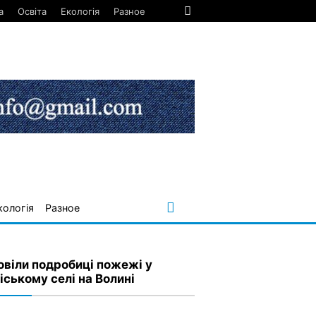
а
Освіта
Екологія
Разное
кологія
Разное
овіли подробиці пожежі у
іському селі на Волині