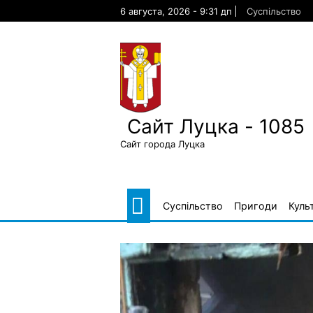
Skip
6 августа, 2026 - 9:31 дп
Суспільство
to
content
Сайт Луцка - 1085
Сайт города Луцка
Суспільство
Пригоди
Куль