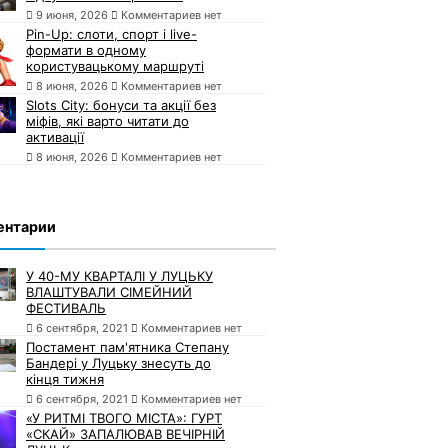
9 июня, 2026
Комментариев нет
Pin-Up: слоти, спорт і live-
формати в одному
користувацькому маршруті
8 июня, 2026
Комментариев нет
Slots City: бонуси та акції без
міфів, які варто читати до
активації
8 июня, 2026
Комментариев нет
ентарии
У 40-МУ КВАРТАЛІ У ЛУЦЬКУ
ВЛАШТУВАЛИ СІМЕЙНИЙ
ФЕСТИВАЛЬ
6 сентября, 2021
Комментариев нет
Постамент пам'ятника Степану
Бандері у Луцьку знесуть до
кінця тижня
6 сентября, 2021
Комментариев нет
«У РИТМІ ТВОГО МІСТА»: ГУРТ
«СКАЙ» ЗАПАЛЮВАВ ВЕЧІРНІЙ