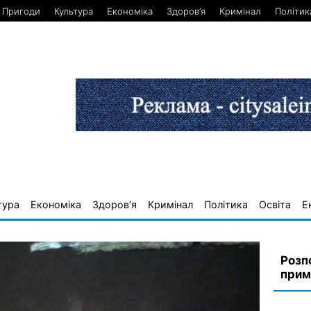
Пригоди
Культура
Економіка
Здоров’я
Кримінал
Політик
тура
Економіка
Здоров’я
Кримінал
Політика
Освіта
Е
Розп
прим