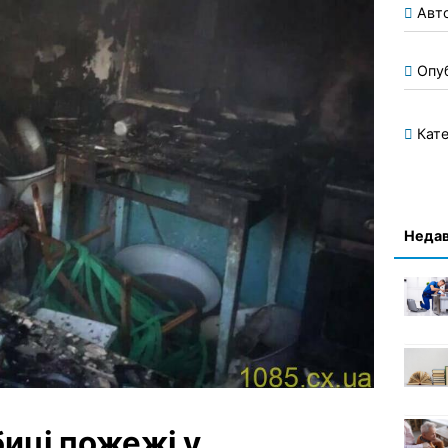
Авт
Опу
Кате
Недав
иці пожежі у