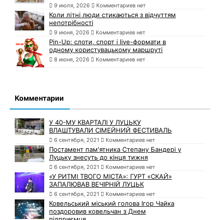
9 июля, 2026
Комментариев нет
Коли літні люди стикаються з відчуттям
непотрібності
9 июня, 2026
Комментариев нет
Pin-Up: слоти, спорт і live-формати в
одному користувацькому маршруті
8 июня, 2026
Комментариев нет
Комментарии
У 40-МУ КВАРТАЛІ У ЛУЦЬКУ
ВЛАШТУВАЛИ СІМЕЙНИЙ ФЕСТИВАЛЬ
6 сентября, 2021
Комментариев нет
Постамент пам'ятника Степану Бандері у
Луцьку знесуть до кінця тижня
6 сентября, 2021
Комментариев нет
«У РИТМІ ТВОГО МІСТА»: ГУРТ «СКАЙ»
ЗАПАЛЮВАВ ВЕЧІРНІЙ ЛУЦЬК
6 сентября, 2021
Комментариев нет
Ковельський міський голова Ігор Чайка
поздоровив ковельчан з Днем
підприємця