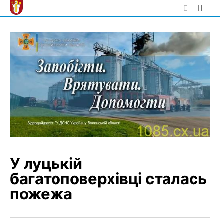
Skip
to
content
У луцькій
багатоповерхівці сталась
пожежа