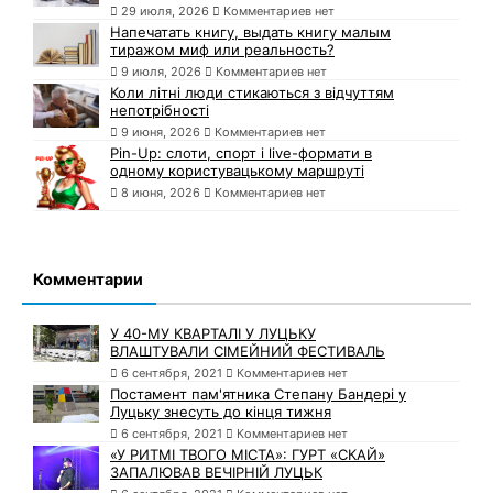
29 июля, 2026
Комментариев нет
Напечатать книгу, выдать книгу малым
тиражом миф или реальность?
9 июля, 2026
Комментариев нет
Коли літні люди стикаються з відчуттям
непотрібності
9 июня, 2026
Комментариев нет
Pin-Up: слоти, спорт і live-формати в
одному користувацькому маршруті
8 июня, 2026
Комментариев нет
Комментарии
У 40-МУ КВАРТАЛІ У ЛУЦЬКУ
ВЛАШТУВАЛИ СІМЕЙНИЙ ФЕСТИВАЛЬ
6 сентября, 2021
Комментариев нет
Постамент пам'ятника Степану Бандері у
Луцьку знесуть до кінця тижня
6 сентября, 2021
Комментариев нет
«У РИТМІ ТВОГО МІСТА»: ГУРТ «СКАЙ»
ЗАПАЛЮВАВ ВЕЧІРНІЙ ЛУЦЬК