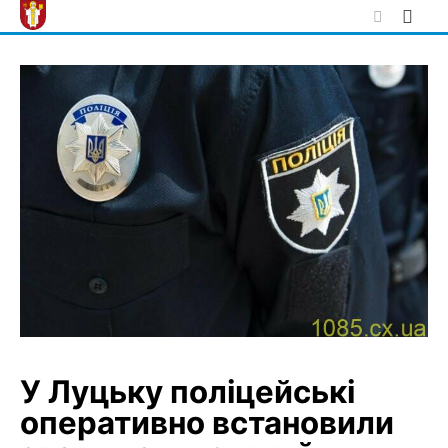
Skip
to
content
У Луцьку поліцейські
оперативно встановили