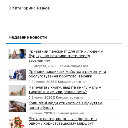
Категории:
Разное
Недавние новости
Приватний пансіонат для літніх людей у
Луцьку: що важливо знати перед
заселенням
6 августа, 2026
Комментариев нет
Причини викликати майстра з ремонту та
обслуговування побутової техніки
29 июля, 2026
Комментариев нет
Напечатать книгу, выдать книгу малым
тиражом миф или реальность?
9 июля, 2026
Комментариев нет
Коли літні люди стикаються з відчуттям
непотрібності
9 июня, 2026
Комментариев нет
Pin-Up: слоти, спорт і live-формати в
одному користувацькому маршруті