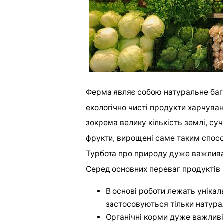
Ферма являє собою натуральне баг
екологічно чисті продукти харчуван
зокрема велику кількість землі, суча
фрукти, вирощені саме таким спосо
Турбота про природу дуже важлива
Серед основних переваг продуктів 
В основі роботи лежать унікал
застосовуються тільки натурал
Органічні корми дуже важливі.