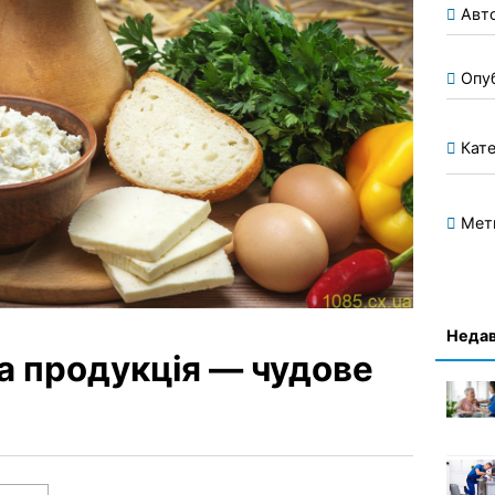
Авт
Опу
Кате
Мет
Недав
 продукція — чудове