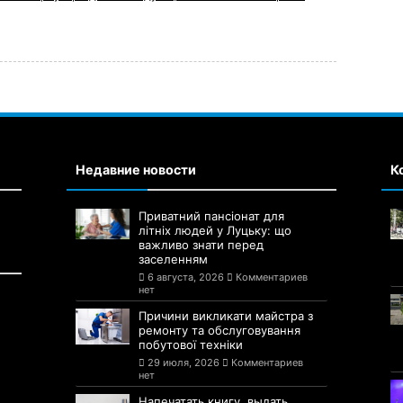
Недавние новости
К
Приватний пансіонат для
літніх людей у Луцьку: що
важливо знати перед
заселенням
6 августа, 2026
Комментариев
нет
Причини викликати майстра з
ремонту та обслуговування
побутової техніки
29 июля, 2026
Комментариев
нет
Напечатать книгу, выдать