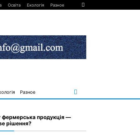
а
Освіта
Екологія
Разное
кологія
Разное
 фермерська продукція —
ве рішення?