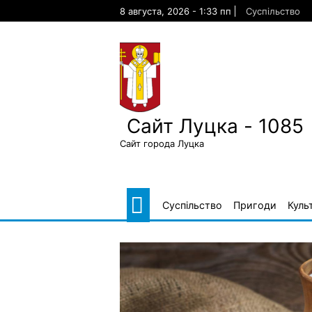
Skip
8 августа, 2026 - 1:33 пп
Суспільство
to
content
Сайт Луцка - 1085
Сайт города Луцка
Суспільство
Пригоди
Куль