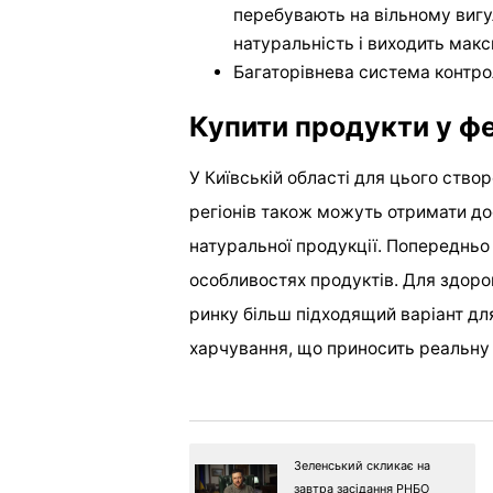
перебувають на вільному вигул
натуральність і виходить мак
Багаторівнева система контро
Купити продукти у ф
У Київській області для цього створ
регіонів також можуть отримати до
натуральної продукції. Попередньо 
особливостях продуктів. Для здоров
ринку більш підходящий варіант для
харчування, що приносить реальну
Зеленський скликає на
завтра засідання РНБО