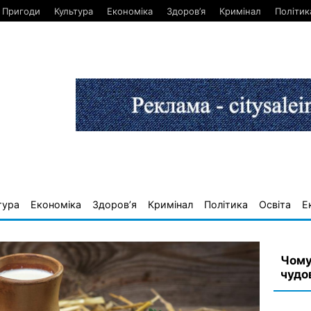
Пригоди
Культура
Економіка
Здоров’я
Кримінал
Політик
тура
Економіка
Здоров’я
Кримінал
Політика
Освіта
Е
Чому
чудо