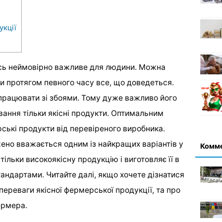
укції
сь неймовірно важливе для людини. Можна
ти протягом певного часу все, що доведеться.
працювати зі збоями. Тому дуже важливо його
ування тільки якісні продукти. Оптимальним
ські продукти від перевіреного виробника.
но вважається одним із найкращих варіантів у
Комм
ільки високоякісну продукцію і виготовляє її в
тандартами. Читайте далі, якщо хочете дізнатися
 переваги якісної фермерської продукції, та про
ермера.