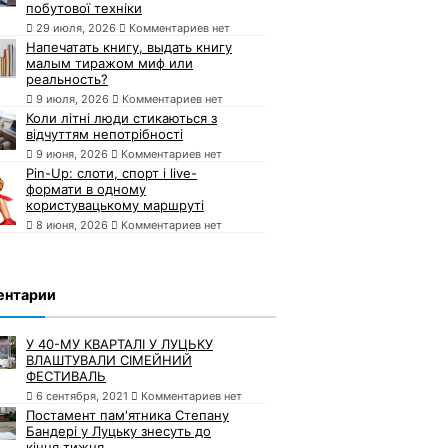
побутової техніки
29 июля, 2026
Комментариев нет
Напечатать книгу, выдать книгу
малым тиражом миф или
реальность?
9 июля, 2026
Комментариев нет
Коли літні люди стикаються з
відчуттям непотрібності
9 июня, 2026
Комментариев нет
Pin-Up: слоти, спорт і live-
формати в одному
користувацькому маршруті
8 июня, 2026
Комментариев нет
ентарии
У 40-МУ КВАРТАЛІ У ЛУЦЬКУ
ВЛАШТУВАЛИ СІМЕЙНИЙ
ФЕСТИВАЛЬ
6 сентября, 2021
Комментариев нет
Постамент пам'ятника Степану
Бандері у Луцьку знесуть до
кінця тижня