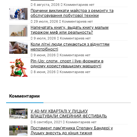
6 августа, 2026
Комментариев нет
Причини викликати майстра з ремонту та
обслуговування побутової техніки
29 июля, 2026
Комментариев нет
Напечатать книгу, выдать книгу малым
тиражом миф или реальность?
9 июля, 2026
Комментариев нет
Коли літні люди стикаються з відчуттям
непотрібності
9 июня, 2026
Комментариев нет
Pin-Up: слоти, спорт і live-формати в
одному користувацькому маршруті
8 июня, 2026
Комментариев нет
Комментарии
У 40-МУ КВАРТАЛІ У ЛУЦЬКУ
ВЛАШТУВАЛИ СІМЕЙНИЙ ФЕСТИВАЛЬ
6 сентября, 2021
Комментариев нет
Постамент пам'ятника Степану Бандері у
Луцьку знесуть до кінця тижня