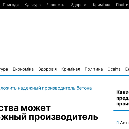
Пригоди
Культура
Економіка
Здоров’я
Кримінал
Політи
тура
Економіка
Здоров’я
Кримінал
Політика
Освіта
Е
Каки
пред
прои
ства может
ежный производитель
Авт