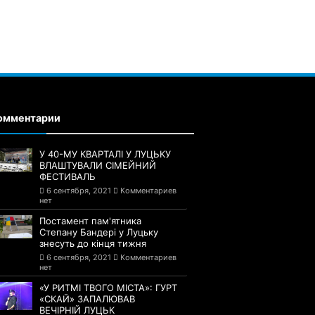
омментарии
У 40-МУ КВАРТАЛІ У ЛУЦЬКУ
ВЛАШТУВАЛИ СІМЕЙНИЙ
ФЕСТИВАЛЬ
6 сентября, 2021
Комментариев
нет
Постамент пам'ятника
Степану Бандері у Луцьку
знесуть до кінця тижня
6 сентября, 2021
Комментариев
нет
«У РИТМІ ТВОГО МІСТА»: ГУРТ
«СКАЙ» ЗАПАЛЮВАВ
ВЕЧІРНІЙ ЛУЦЬК