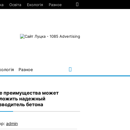
ка
Освіта
Екологія
Разное
кологія
Разное
е преимущества может
ложить надежный
зводитель бетона
ор:
admin