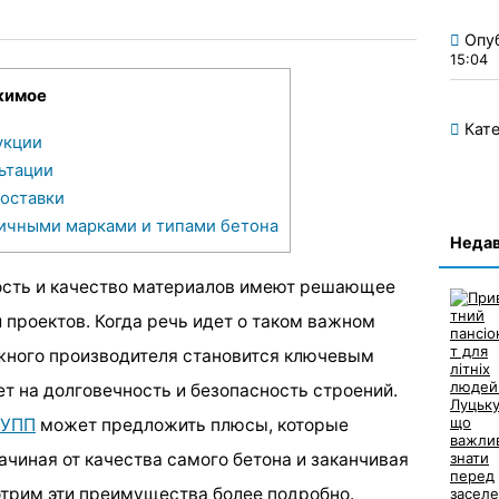
Опу
15:04
жимое
Кате
укции
ьтации
оставки
ичными марками и типами бетона
Недав
ость и качество материалов имеют решающее
 проектов. Когда речь идет о таком важном
ежного производителя становится ключевым
т на долговечность и безопасность строений.
РУПП
может предложить плюсы, которые
чиная от качества самого бетона и заканчивая
трим эти преимущества более подробно.