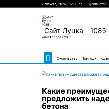
Skip
7 августа, 2026 - 12:35 пп
Суспільство
to
content
Сайт Луцка - 1085
Сайт города Луцка
Суспільство
Пригоди
Куль
Какие преимуще
предложить над
бетона