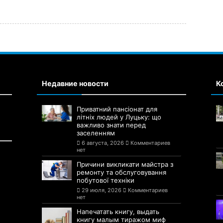
Недавние новости
К
Приватний пансіонат для
літніх людей у Луцьку: що
важливо знати перед
заселенням
6 августа, 2026
Комментариев
нет
Причини викликати майстра з
ремонту та обслуговування
побутової техніки
29 июля, 2026
Комментариев
нет
Напечатать книгу, выдать
книгу малым тиражом миф