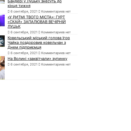
Бандері у Луцьку знесуть до
кінця тижня
6 сентября, 2021
Комментариев нет
«У РИТМІ ТВОГО МІСТА»: ГУРТ
«СКАЙ» ЗАПАЛЮВАВ ВЕЧІРНІЙ
ЛУЦЬК
6 сентября, 2021
Комментариев нет
Ковельський міський голова Ігор
Чайка поздоровив ковельчан з
Днем підприємця
6 сентября, 2021
Комментариев нет
На Волині «заквітчали» зупинку
6 сентября, 2021
Комментариев нет