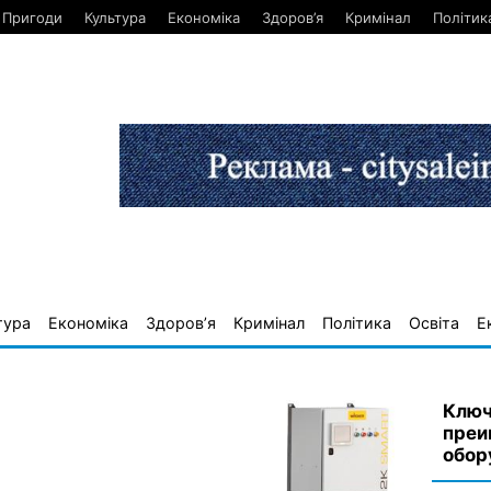
Пригоди
Культура
Економіка
Здоров’я
Кримінал
Політик
тура
Економіка
Здоров’я
Кримінал
Політика
Освіта
Е
Ключ
преи
обор