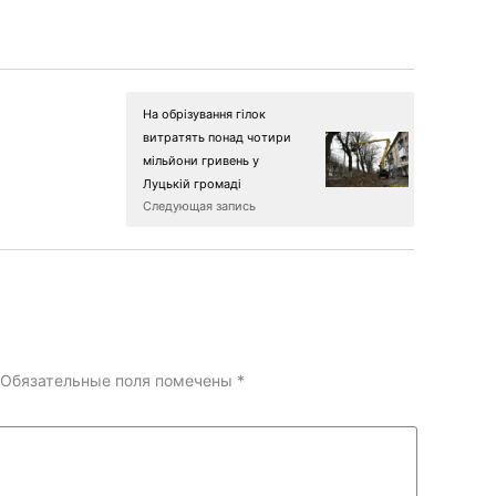
На обрізування гілок
витратять понад чотири
мільйони гривень у
Луцькій громаді
Следующая запись
Обязательные поля помечены
*