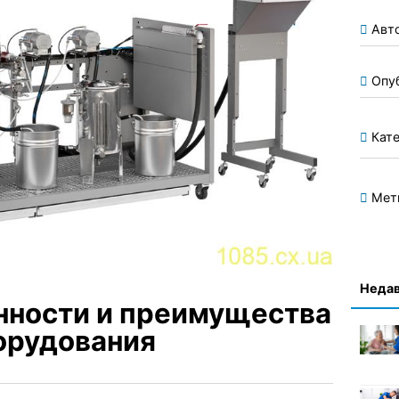
Авт
Опу
Кате
Мет
Недав
нности и преимущества
орудования