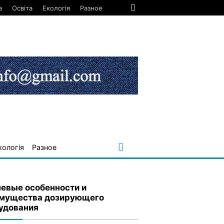
а
Освіта
Екологія
Разное
кологія
Разное
евые особенности и
мущества дозирующего
удования