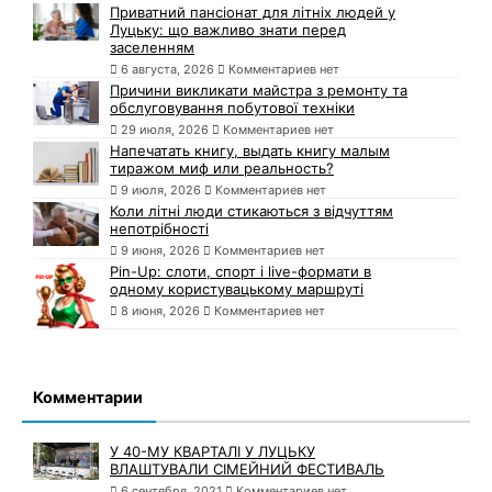
Приватний пансіонат для літніх людей у
Луцьку: що важливо знати перед
заселенням
6 августа, 2026
Комментариев нет
Причини викликати майстра з ремонту та
обслуговування побутової техніки
29 июля, 2026
Комментариев нет
Напечатать книгу, выдать книгу малым
тиражом миф или реальность?
9 июля, 2026
Комментариев нет
Коли літні люди стикаються з відчуттям
непотрібності
9 июня, 2026
Комментариев нет
Pin-Up: слоти, спорт і live-формати в
одному користувацькому маршруті
8 июня, 2026
Комментариев нет
Комментарии
У 40-МУ КВАРТАЛІ У ЛУЦЬКУ
ВЛАШТУВАЛИ СІМЕЙНИЙ ФЕСТИВАЛЬ
6 сентября, 2021
Комментариев нет