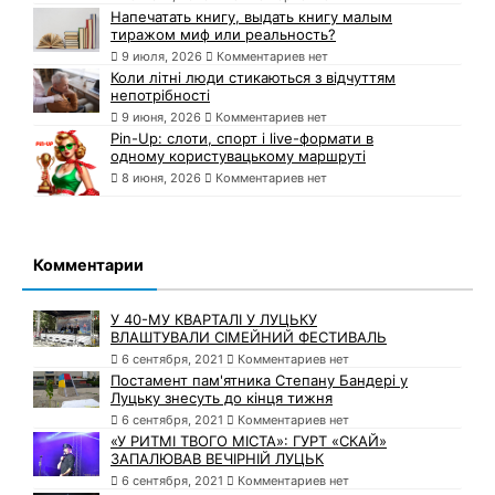
Напечатать книгу, выдать книгу малым
тиражом миф или реальность?
9 июля, 2026
Комментариев нет
Коли літні люди стикаються з відчуттям
непотрібності
9 июня, 2026
Комментариев нет
Pin-Up: слоти, спорт і live-формати в
одному користувацькому маршруті
8 июня, 2026
Комментариев нет
Комментарии
У 40-МУ КВАРТАЛІ У ЛУЦЬКУ
ВЛАШТУВАЛИ СІМЕЙНИЙ ФЕСТИВАЛЬ
6 сентября, 2021
Комментариев нет
Постамент пам'ятника Степану Бандері у
Луцьку знесуть до кінця тижня
6 сентября, 2021
Комментариев нет
«У РИТМІ ТВОГО МІСТА»: ГУРТ «СКАЙ»
ЗАПАЛЮВАВ ВЕЧІРНІЙ ЛУЦЬК
6 сентября, 2021
Комментариев нет