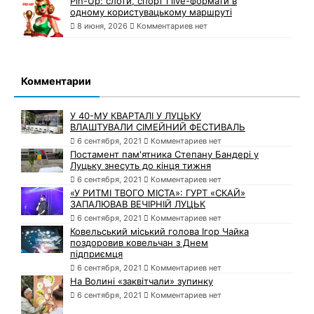
Pin-Up: слоти, спорт і live-формати в
одному користувацькому маршруті
8 июня, 2026
Комментариев нет
Комментарии
У 40-МУ КВАРТАЛІ У ЛУЦЬКУ
ВЛАШТУВАЛИ СІМЕЙНИЙ ФЕСТИВАЛЬ
6 сентября, 2021
Комментариев нет
Постамент пам'ятника Степану Бандері у
Луцьку знесуть до кінця тижня
6 сентября, 2021
Комментариев нет
«У РИТМІ ТВОГО МІСТА»: ГУРТ «СКАЙ»
ЗАПАЛЮВАВ ВЕЧІРНІЙ ЛУЦЬК
6 сентября, 2021
Комментариев нет
Ковельський міський голова Ігор Чайка
поздоровив ковельчан з Днем
підприємця
6 сентября, 2021
Комментариев нет
На Волині «заквітчали» зупинку
6 сентября, 2021
Комментариев нет