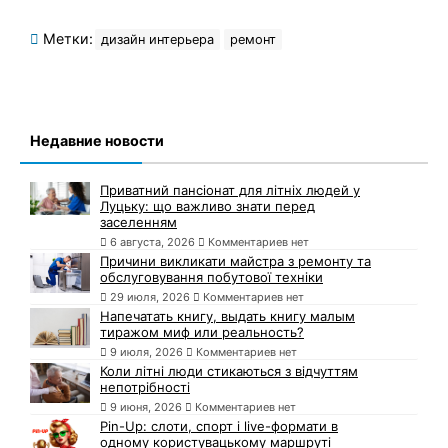
Метки:
дизайн интерьера
ремонт
Недавние новости
Приватний пансіонат для літніх людей у
Луцьку: що важливо знати перед
заселенням
6 августа, 2026
Комментариев нет
Причини викликати майстра з ремонту та
обслуговування побутової техніки
29 июля, 2026
Комментариев нет
Напечатать книгу, выдать книгу малым
тиражом миф или реальность?
9 июля, 2026
Комментариев нет
Коли літні люди стикаються з відчуттям
непотрібності
9 июня, 2026
Комментариев нет
Pin-Up: слоти, спорт і live-формати в
одному користувацькому маршруті