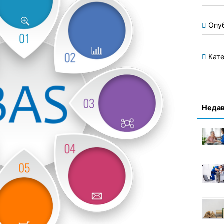
Опу
Кате
Недав