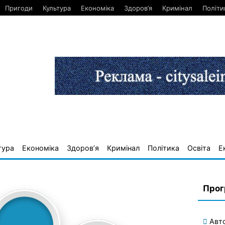
Пригоди
Культура
Економіка
Здоров’я
Кримінал
Політи
тура
Економіка
Здоров’я
Кримінал
Політика
Освіта
Е
Прог
Авт