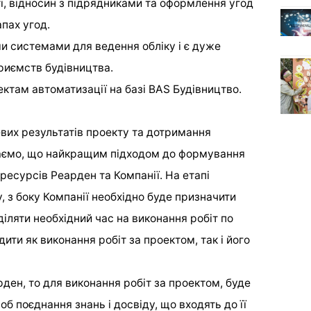
і, відносин з підрядниками та оформлення угод
апах угод.
ми системами для ведення обліку і є дуже
риємств будівництва.
ктам автоматизації на базі BAS Будівництво.
вих результатів проекту та дотримання
ажаємо, що найкращим підходом до формування
ресурсів Реарден та Компанії. На етапі
, з боку Компанії необхідно буде призначити
іляти необхідний час на виконання робіт по
ити як виконання робіт за проектом, так і його
ден, то для виконання робіт за проектом, буде
б поєднання знань і досвіду, що входять до її