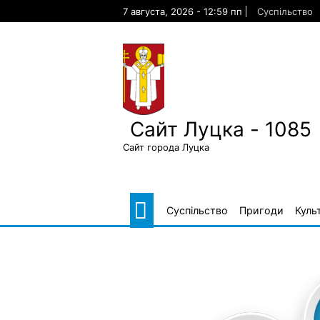
Skip
7 августа, 2026 - 12:59 пп
Суспільство
to
content
Сайт Луцка - 1085
Сайт города Луцка
Суспільство
Пригоди
Куль