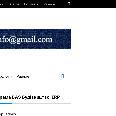
ка
Освіта
Екологія
Разное
кологія
Разное
рама BAS Будівництво. ERP
ор:
admin