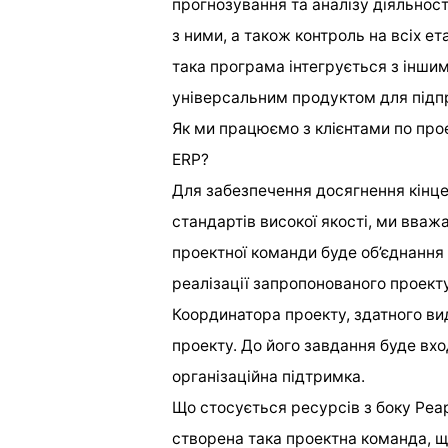
прогнозування та аналізу діяльност
з ними, а також контроль на всіх ет
така програма інтегрується з інши
універсальним продуктом для підп
Як ми працюємо з клієнтами по прое
ERP?
Для забезпечення досягнення кінце
стандартів високої якості, ми вв
проектної команди буде об’єднання 
реалізації запропонованого проекту
Координатора проекту, здатного вид
проекту. До його завдання буде вход
організаційна підтримка.
Що стосується ресурсів з боку Реар
створена така проектна команда, що