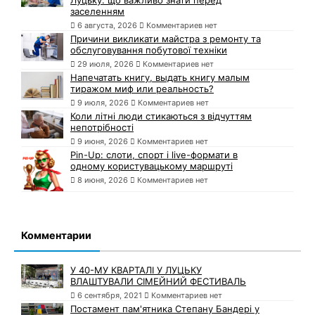
заселенням
6 августа, 2026
Комментариев нет
Причини викликати майстра з ремонту та
обслуговування побутової техніки
29 июля, 2026
Комментариев нет
Напечатать книгу, выдать книгу малым
тиражом миф или реальность?
9 июля, 2026
Комментариев нет
Коли літні люди стикаються з відчуттям
непотрібності
9 июня, 2026
Комментариев нет
Pin-Up: слоти, спорт і live-формати в
одному користувацькому маршруті
8 июня, 2026
Комментариев нет
Комментарии
У 40-МУ КВАРТАЛІ У ЛУЦЬКУ
ВЛАШТУВАЛИ СІМЕЙНИЙ ФЕСТИВАЛЬ
6 сентября, 2021
Комментариев нет
Постамент пам'ятника Степану Бандері у