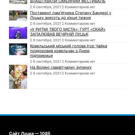
ВЛАШТУВАЛИ СІМЕЙНИЙ ФЕСТИВАЛЬ
6 сентября, 2021
Комментариев нет
Постамент пам'ятника Степану Бандері у
Луцьку знесуть до кінця тижня
6 сентября, 2021
Комментариев нет
«У РИТМІ ТВОГО МІСТА»: ГУРТ «СКАЙ»
ЗАПАЛЮВАВ ВЕЧІРНІЙ ЛУЦЬК
6 сентября, 2021
Комментариев нет
Ковельський міський голова Ігор Чайка
поздоровив ковельчан з Днем
підприємця
6 сентября, 2021
Комментариев нет
На Волині «заквітчали» зупинку
6 сентября, 2021
Комментариев нет
Сайт Луцка — 1085