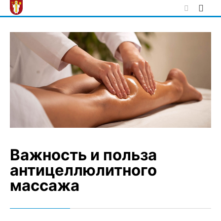
Skip
to
content
Важность и польза
антицеллюлитного
массажа