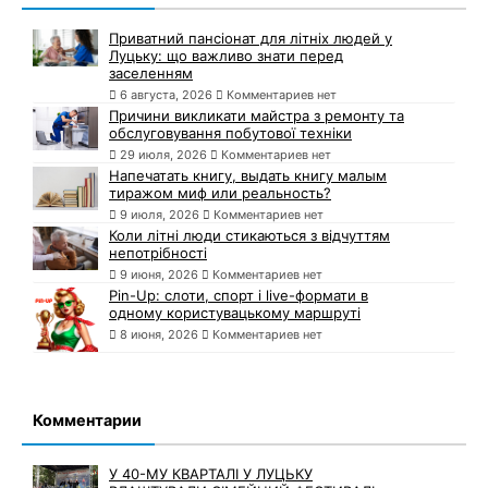
Приватний пансіонат для літніх людей у
Луцьку: що важливо знати перед
заселенням
6 августа, 2026
Комментариев нет
Причини викликати майстра з ремонту та
обслуговування побутової техніки
29 июля, 2026
Комментариев нет
Напечатать книгу, выдать книгу малым
тиражом миф или реальность?
9 июля, 2026
Комментариев нет
Коли літні люди стикаються з відчуттям
непотрібності
9 июня, 2026
Комментариев нет
Pin-Up: слоти, спорт і live-формати в
одному користувацькому маршруті
8 июня, 2026
Комментариев нет
Комментарии
У 40-МУ КВАРТАЛІ У ЛУЦЬКУ