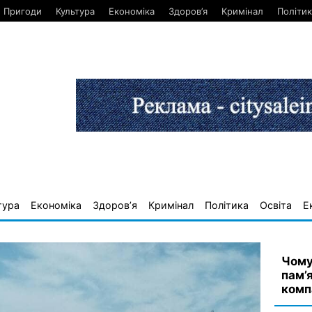
Пригоди
Культура
Економіка
Здоров’я
Кримінал
Політик
тура
Економіка
Здоров’я
Кримінал
Політика
Освіта
Е
Чому
пам’
комп