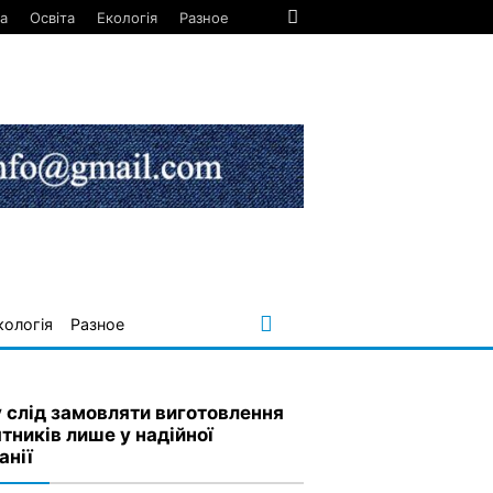
а
Освіта
Екологія
Разное
кологія
Разное
 слід замовляти виготовлення
ятників лише у надійної
анії