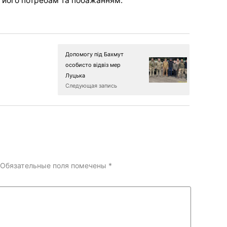
є його потребам та побажанням.
Допомогу під Бахмут
особисто відвіз мер
Луцька
Следующая запись
Обязательные поля помечены
*