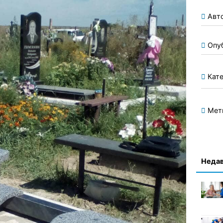
Авт
Опу
Кате
Мет
Недав