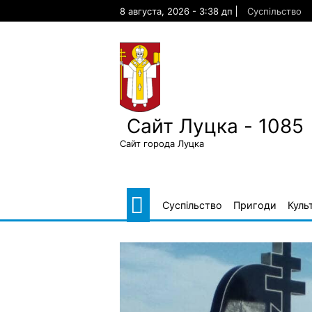
Skip
8 августа, 2026 - 3:38 дп
Суспільство
to
content
Сайт Луцка - 1085
Сайт города Луцка
Суспільство
Пригоди
Куль