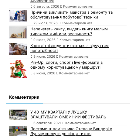
заселенням
6 августа, 2026
Комментариев нет
Причини викликати майстра з ремонту та
обслуговування побутової техніки
29 июля, 2026
Комментариев нет
Напечатать книгу, выдать книгу малым
тиражом миф или реальность?
9 июля, 2026
Комментариев нет
Коли літні люди стикаються з відчуттям
непотрібності
9 июня, 2026
Комментариев нет
Pin-Up: слоти, спорт і live-формати в
одному користувацькому маршруті
8 июня, 2026
Комментариев нет
Комментарии
У 40-МУ КВАРТАЛІ У ЛУЦЬКУ
ВЛАШТУВАЛИ СІМЕЙНИЙ ФЕСТИВАЛЬ
6 сентября, 2021
Комментариев нет
Постамент пам'ятника Степану Бандері у
Луцьку знесуть до кінця тижня