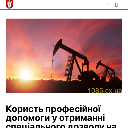
Skip
to
content
Користь професійної
допомоги у отриманні
спеціального дозволу на