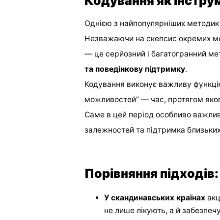
Кодування як інстру
Однією з найпопулярніших методи
Незважаючи на скепсис окремих мед
— це серйозний і багатогранний ме
та поведінкову підтримку
.
Кодування виконує важливу функц
можливостей” — час, протягом яког
Саме в цей період особливо важлива
залежностей та підтримка близьких
Порівняння підходів:
У скандинавських країнах
акц
не лише лікують, а й забезпе