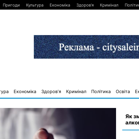
Пригоди
Культура
Економіка
Здоров’я
Кримінал
Політи
тура
Економіка
Здоров’я
Кримінал
Політика
Освіта
Е
Як з
алко