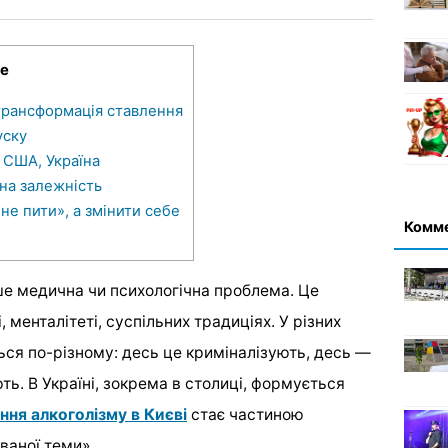
е
 трансформація ставлення
уску
 США, Україна
 на залежність
не пити», а змінити себе
Комм
ше медична чи психологічна проблема. Це
, менталітеті, суспільних традиціях. У різних
ься по-різному: десь це криміналізують, десь —
ть. В Україні, зокрема в столиці, формується
ння алкоголізму в Києві
стає частиною
ваної теми».