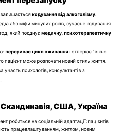
мент перезапуску
к залишається
кодування від алкоголізму
.
іа або міфи минулих років, сучасне кодування
тод, який поєднує
медичну, психотерапевтичну
ію:
перериває цикл вживання
і створює “вікно
о пацієнт може розпочати новий стиль життя.
 участь психологів, консультантів з
.
 Скандинавія, США, Україна
ент робиться на соціальній адаптації: пацієнтів
чують працевлаштуванням, житлом, новим