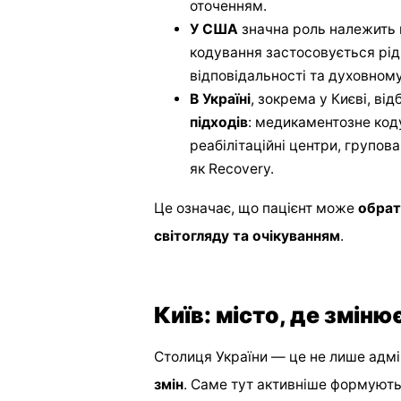
оточенням.
У США
значна роль належить г
кодування застосовується рід
відповідальності та духовному
В Україні
, зокрема у Києві, ві
підходів
: медикаментозне код
реабілітаційні центри, групов
як Recovery.
Це означає, що пацієнт може
обрат
світогляду та очікуванням
.
Київ: місто, де змін
Столиця України — це не лише адмі
змін
. Саме тут активніше формуютьс