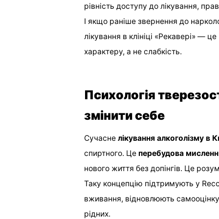
рівність доступу до лікування, пра
І якщо раніше звернення до наркол
лікування в клініці «Рекавері» — це
характеру, а не слабкість.
Психологія тверезості
змінити себе
Сучасне
лікування алкоголізму в К
спиртного. Це
перебудова мисленн
нового життя без допінгів. Це розум
Таку концепцію підтримують у Reco
вживання, відновлюють самооцінку 
рідних.