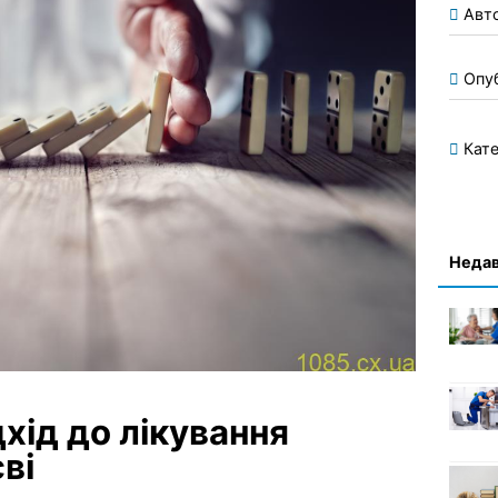
Авт
Опу
Кате
Недав
дхід до лікування
ві