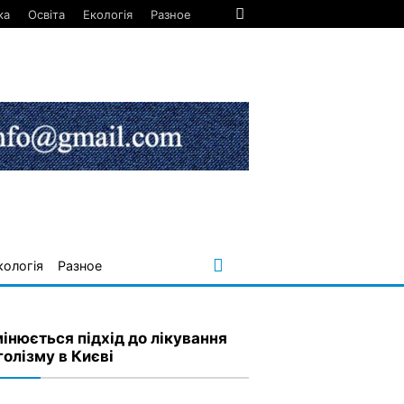
ка
Освіта
Екологія
Разное
кологія
Разное
мінюється підхід до лікування
голізму в Києві