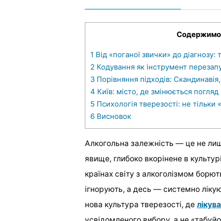
Содержимо
1
Від «поганої звички» до діагнозу:
2
Кодування як інструмент перезап
3
Порівняння підходів: Скандинавія,
4
Київ: місто, де змінюється погляд
5
Психологія тверезості: не тільки «
6
Висновок
Алкогольна залежність — це не ли
явище, глибоко вкорінене в культурі
країнах світу з алкоголізмом борют
ігнорують, а десь — системно лікую
нова культура тверезості, де
лікува
усвідомленого вибору, а не «табуйо