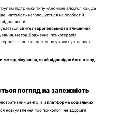
рупам підтримки типу «Анонімні алкоголіки», де
ше, натомість наголошується на особистій
 відновленні.
дбувається
синтез європейських і вітчизняних
ування, метод Довженка, психотерапія,
а терапія — все це доступно у таких установах,
и метод лікування, який відповідає його стану,
юється погляд на залежність
ністративний центр, а й
платформа соціальних
я нові уявлення про психологічне здоров’я,