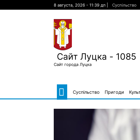
Skip
8 августа, 2026 - 11:39 дп
Суспільство
to
content
Сайт Луцка - 1085
Сайт города Луцка
Суспільство
Пригоди
Куль