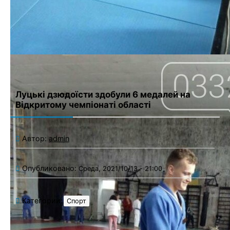
Сохранить моё имя, email и адрес сайта в этом браузере для
последующих моих комментариев.
Луцькі дзюдоїсти здобули 6 медалей на
Відкритому чемпіонаті області
Автор:
admin
Опубликовано:
Среда, 2021/10/13 - 21:00
Категории:
Спорт