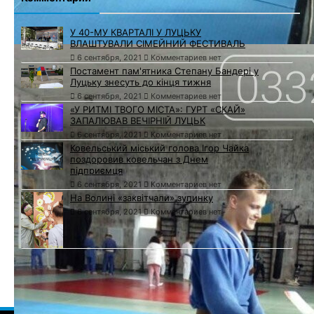
У 40-МУ КВАРТАЛІ У ЛУЦЬКУ
ВЛАШТУВАЛИ СІМЕЙНИЙ ФЕСТИВАЛЬ
6 сентября, 2021
Комментариев нет
Постамент пам'ятника Степану Бандері у
Луцьку знесуть до кінця тижня
6 сентября, 2021
Комментариев нет
«У РИТМІ ТВОГО МІСТА»: ГУРТ «СКАЙ»
ЗАПАЛЮВАВ ВЕЧІРНІЙ ЛУЦЬК
6 сентября, 2021
Комментариев нет
Ковельський міський голова Ігор Чайка
поздоровив ковельчан з Днем
підприємця
6 сентября, 2021
Комментариев нет
На Волині «заквітчали» зупинку
6 сентября, 2021
Комментариев нет