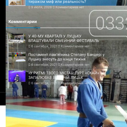
тиражом миф или реальность?
9 июля, 2026
Комментариев нет
Комментарии
У 40-МУ КВАРТАЛІ У ЛУЦЬКУ
ВЛАШТУВАЛИ СІМЕЙНИЙ ФЕСТИВАЛЬ
6 сентября, 2021
Комментариев нет
Постамент пам'ятника Степану Бандері у
Луцьку знесуть до кінця тижня
6 сентября, 2021
Комментариев нет
«У РИТМІ ТВОГО МІСТА»: ГУРТ «СКАЙ»
ЗАПАЛЮВАВ ВЕЧІРНІЙ ЛУЦЬК
6 сентября, 2021
Комментариев нет
© 2021-2026 Сайт Луцка - 1085