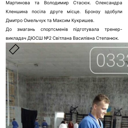
Мартинова та Володимир Стасюк. Олександра
Кленшина посіла друге місце. Бронзу здобули
Дмитро Омельчук та Максим Кукришев.
До змагань спортсменів підготувала тренер-
викладач ДЮСШ №2 Світлана Василівна Степанюк.
[ad_2]
Источник:
0332.ua
Правоохоронці
Персональні стипендії мера
продовжують виявляти
та премії «Успішний