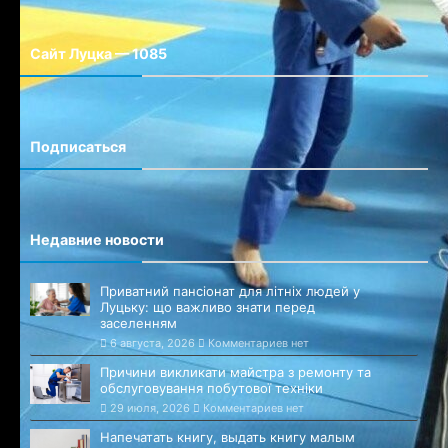
Сайт Луцка — 1085
Сайт города Луцка
Подписаться
Недавние новости
Приватний пансіонат для літніх людей у
Луцьку: що важливо знати перед
заселенням
6 августа, 2026
Комментариев нет
Причини викликати майстра з ремонту та
обслуговування побутової техніки
29 июля, 2026
Комментариев нет
Напечатать книгу, выдать книгу малым