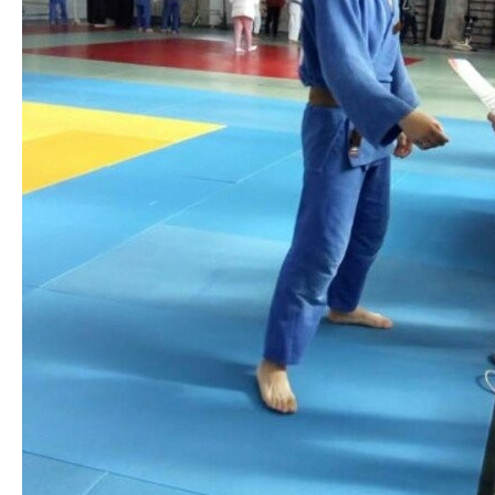
незаконну зброю і
педагог» — хто отримає
боєприпаси
Предыдущая запись
Следующая запись
Добавить комментарий
Ваш адрес email не будет опубликован.
Обязательные
поля помечены
*
Комментарий
Имя
*
Email
*
Сайт