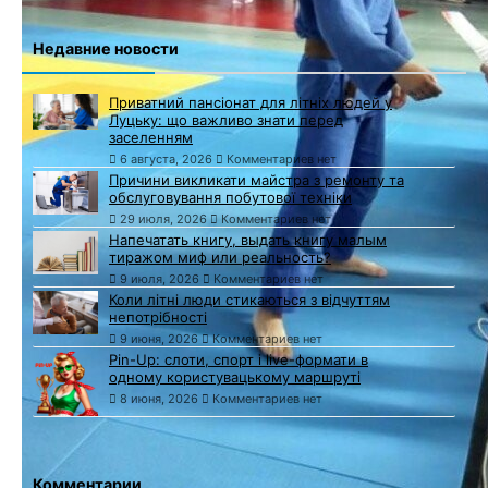
Недавние новости
Приватний пансіонат для літніх людей у
Луцьку: що важливо знати перед
заселенням
6 августа, 2026
Комментариев нет
Причини викликати майстра з ремонту та
обслуговування побутової техніки
29 июля, 2026
Комментариев нет
Напечатать книгу, выдать книгу малым
тиражом миф или реальность?
9 июля, 2026
Комментариев нет
Коли літні люди стикаються з відчуттям
непотрібності
9 июня, 2026
Комментариев нет
Pin-Up: слоти, спорт і live-формати в
одному користувацькому маршруті
8 июня, 2026
Комментариев нет
Комментарии