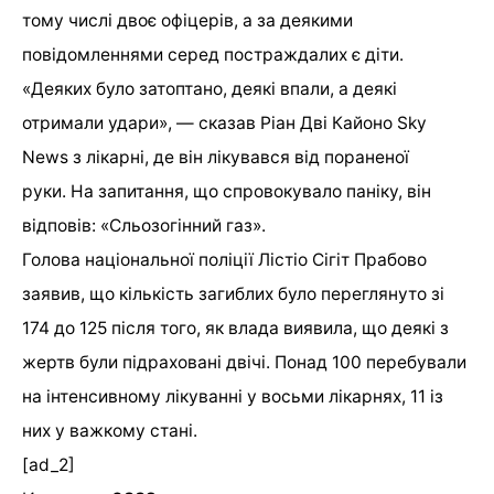
тому числі двоє офіцерів, а за деякими
повідомленнями серед постраждалих є діти.
«Деяких було затоптано, деякі впали, а деякі
отримали удари», — сказав Ріан Дві Кайоно Sky
News з лікарні, де він лікувався від пораненої
руки. На запитання, що спровокувало паніку, він
відповів: «Сльозогінний газ».
Голова національної поліції Лістіо Сігіт Прабово
заявив, що кількість загиблих було переглянуто зі
174 до 125 після того, як влада виявила, що деякі з
жертв були підраховані двічі. Понад 100 перебували
на інтенсивному лікуванні у восьми лікарнях, 11 із
них у важкому стані.
[ad_2]