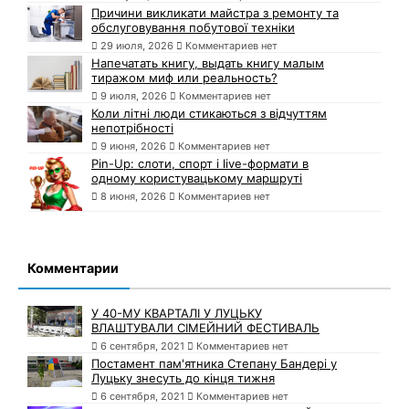
Причини викликати майстра з ремонту та
обслуговування побутової техніки
29 июля, 2026
Комментариев нет
Напечатать книгу, выдать книгу малым
тиражом миф или реальность?
9 июля, 2026
Комментариев нет
Коли літні люди стикаються з відчуттям
непотрібності
9 июня, 2026
Комментариев нет
Pin-Up: слоти, спорт і live-формати в
одному користувацькому маршруті
8 июня, 2026
Комментариев нет
Комментарии
У 40-МУ КВАРТАЛІ У ЛУЦЬКУ
ВЛАШТУВАЛИ СІМЕЙНИЙ ФЕСТИВАЛЬ
6 сентября, 2021
Комментариев нет
Постамент пам'ятника Степану Бандері у
Луцьку знесуть до кінця тижня
6 сентября, 2021
Комментариев нет