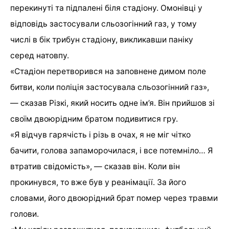
перекинуті та підпалені біля стадіону. Омонівці у
відповідь застосували сльозогінний газ, у тому
числі в бік трибун стадіону, викликавши паніку
серед натовпу.
«Стадіон перетворився на заповнене димом поле
битви, коли поліція застосувала сльозогінний газ»,
— сказав Різкі, який носить одне ім’я. Він прийшов зі
своїм двоюрідним братом подивитися гру.
«Я відчув гарячість і різь в очах, я не міг чітко
бачити, голова запаморочилася, і все потемніло… Я
втратив свідомість», — сказав він. Коли він
прокинувся, то вже був у реанімації. За його
словами, його двоюрідний брат помер через травми
голови.