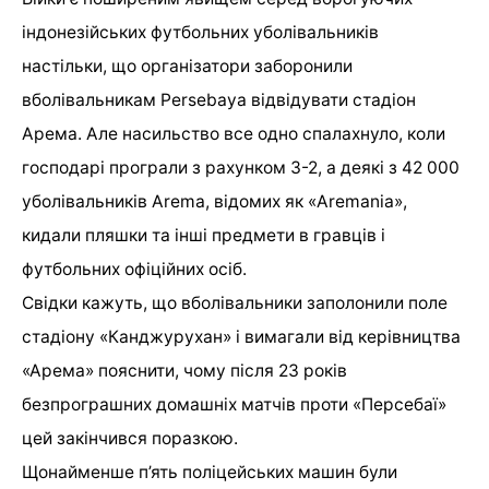
індонезійських футбольних уболівальників
настільки, що організатори заборонили
вболівальникам Persebaya відвідувати стадіон
Арема. Але насильство все одно спалахнуло, коли
господарі програли з рахунком 3-2, а деякі з 42 000
уболівальників Arema, відомих як «Aremania»,
кидали пляшки та інші предмети в гравців і
футбольних офіційних осіб.
Свідки кажуть, що вболівальники заполонили поле
стадіону «Канджурухан» і вимагали від керівництва
«Арема» пояснити, чому після 23 років
безпрограшних домашніх матчів проти «Персебаї»
цей закінчився поразкою.
Щонайменше п’ять поліцейських машин були