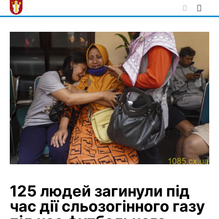
Skip
to
content
125 людей загинули під
час дії сльозогінного газу