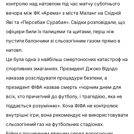
контролю над натовпом під час матчу суботнього
вечора між ФК «Арема» з міста Маланг на Східній
Яві та «Персебая Сурабая». Свідки розповідали, що
офіцери били їх палицями та щитами, перш ніж
пустити балончики зі сльозогінним газом прямо в
натовп.
Це була одна з найбільш смертоносних катастроф на
спортивних змаганнях. Президент Джоко Відодо
наказав розслідувати процедури безпеки, а
президент ФІФА назвав смерть «чорним днем ​​для
всіх, хто причетний до футболу, і трагедією, яка не
піддається розумінню». Хоча ФІФА не контролює
внутрішні ігри, вона рекомендує не використовувати
сльозогінний газ на футбольних стадіонах.
Бійки є поширеним явищем серед ворогуючих