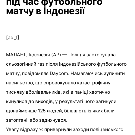
під час футбольного
матчу в Індонезії
[ad_1]
МАЛАНГ, Індонезія (AP) — Поліція застосувала
сльозогінний газ після індонезійського футбольного
матчу, повідомляє Daycom. Намагаючись зупинити
насильство, що спровокувало катастрофічну
тисняву вболівальників, які в паніці хаотично
кинулися до виходів, у результаті чого загинули
щонайменше 125 людей, більшість із яких були
затоптані. або задихнувся.
Увагу відразу ж привернули заходи поліцейського