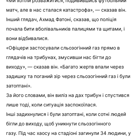
«Ми хотіли розважитися, подивившись футбольний
матч, але в нас сталася катастрофа», — сказав він.
Інший глядач, Ахмад Фатоні, сказав, що поліція
почала бити вболівальників палицями та щитами, і
вони відбивалися.
«Офіцери застосували сльозогінний газ прямо в
глядачів на трибунах, змусивши нас бігти до
виходу», — сказав він. «Багато жертв впали через
задишку та поганий зір через сльозогінний газ і були
затоптані».
За його словами, він виліз на дах трибун і спустився
лише тоді, коли ситуація заспокоїлася.
Інші задихнулися і були затоптані, коли сотні людей
бігли до виходу, щоб уникнути сльозогінного
газу. Під час хаосу на стадіоні загинули 34 людини, у