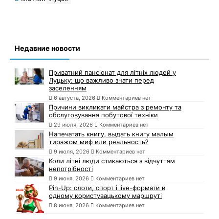
Недавние новости
Приватний пансіонат для літніх людей у
Луцьку: що важливо знати перед
заселенням
6 августа, 2026
Комментариев нет
Причини викликати майстра з ремонту та
обслуговування побутової техніки
29 июля, 2026
Комментариев нет
Напечатать книгу, выдать книгу малым
тиражом миф или реальность?
9 июля, 2026
Комментариев нет
Коли літні люди стикаються з відчуттям
непотрібності
9 июня, 2026
Комментариев нет
Pin-Up: слоти, спорт і live-формати в
одному користувацькому маршруті
8 июня, 2026
Комментариев нет