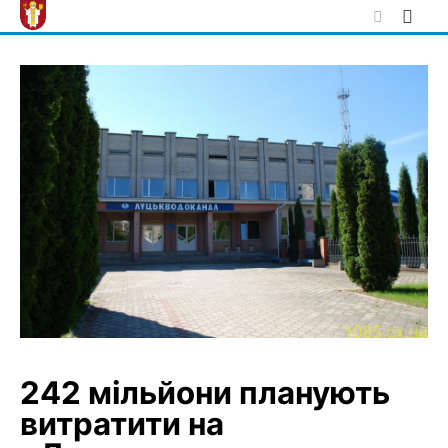
Skip
to
content
242 мільйони планують
витратити на