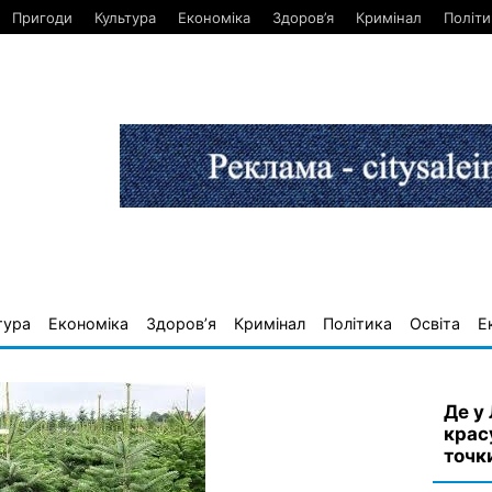
Пригоди
Культура
Економіка
Здоров’я
Кримінал
Політи
тура
Економіка
Здоров’я
Кримінал
Політика
Освіта
Е
Де у
крас
точк