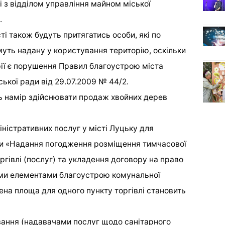
 з відділом управління майном міської
.
ті також будуть притягатись особи, які по
уть надану у користування територію, оскільки
ії є порушення Правил благоустрою міста
ької ради від 29.07.2009 № 44/2.
ь намір здійснювати продаж хвойних дерев
ністративних послуг у місті Луцьку для
ги «Надання погодження розміщення тимчасової
ргівлі (послуг) та укладення договору на право
ми елементами благоустрою комунальної
ена площа для одного пункту торгівлі становить
вання (надавачами послуг щодо санітарного