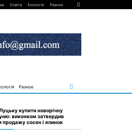
ка
Освіта
Екологія
Разное
кологія
Разное
 Луцьку купити новорічну
уню: виконком затвердив
и продажу сосен і ялинок