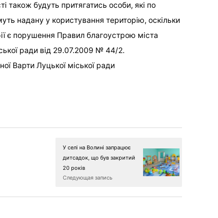
ті також будуть притягатись особи, які по
уть надану у користування територію, оскільки
ії є порушення Правил благоустрою міста
ької ради від 29.07.2009 № 44/2.
ої Варти Луцької міської ради
У селі на Волині запрацює
дитсадок, що був закритий
20 років
Следующая запись