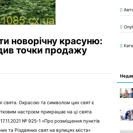
Авт
Опу
ти новорічну красуню:
Кате
див точки продажу
Недав
і свята. Окрасою та символом цих свят є
святковим настроєм прикрашає на ці свята
17.11.2021 № 925-1 «Про розміщення пунктів
их та Різдвяних свят на вулицях міста»