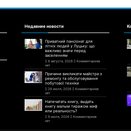
Недавние новости
К
Приватний пансіонат для
літніх людей у Луцьку: що
важливо знати перед
заселенням
6 августа, 2026
Комментариев
нет
Причини викликати майстра з
ремонту та обслуговування
побутової техніки
29 июля, 2026
Комментариев
нет
Напечатать книгу, выдать
книгу малым тиражом миф
или реальность?
9 июля, 2026
Комментариев
нет