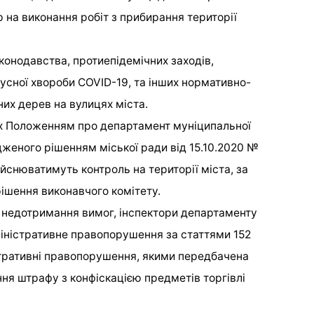
р на виконання робіт з прибирання території
онодавства, протиепідемічних заходів,
усної хвороби COVID-19, та інших нормативно-
их дерев на вулицях міста.
х Положенням про департамент муніципальної
дженого рішенням міської ради від 15.10.2020 №
йснюватимуть контроль на території міста, за
ішення виконавчого комітету.
 недотримання вимог, інспектори департаменту
іністративне правопорушення за статтями 152
стративні правопорушення, якими передбачена
ння штрафу з конфіскацією предметів торгівлі