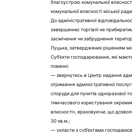
благоустрою комунальної власності
комунальної власності міської ради
До адміністративної відповідальнос
завершенню торгівлі не прибиратим
засмічення чи забруднення територ
Луцька, затверджених рішенням міс
Суб’єкти господарювання, які мают
повинні:
— звернутись в Центр надання адмі
отримання адміністративної послу
споруди для пунктів одноразової то
тимчасового користування окреми
власності», враховуючи, що дозвол
30 кв.м.;
— укласти з суб’єктами господарю