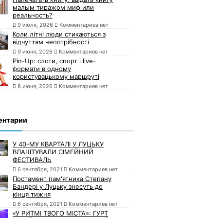
малым тиражом миф или
реальность?
9 июля, 2026
Комментариев нет
Коли літні люди стикаються з
відчуттям непотрібності
9 июня, 2026
Комментариев нет
Pin-Up: слоти, спорт і live-
формати в одному
користувацькому маршруті
8 июня, 2026
Комментариев нет
ентарии
У 40-МУ КВАРТАЛІ У ЛУЦЬКУ
ВЛАШТУВАЛИ СІМЕЙНИЙ
ФЕСТИВАЛЬ
6 сентября, 2021
Комментариев нет
Постамент пам'ятника Степану
Бандері у Луцьку знесуть до
кінця тижня
6 сентября, 2021
Комментариев нет
«У РИТМІ ТВОГО МІСТА»: ГУРТ