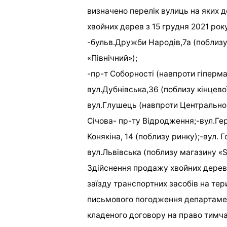
визначено перелік вулиць на яких д
хвойних дерев з 15 грудня 2021 року
-бульв.Дружби Народів,7а (поблизу 
«Північний»);
-пр-т Соборності (навпроти гіперма
вул.Дубнівська,36 (поблизу кінцево
вул.Глушець (навпроти Центральног
Січова- пр-ту Відродження;-вул.Гер
Конякіна, 14 (поблизу ринку);-вул. 
вул.Львівська (поблизу магазину «
Здійснення продажу хвойних дерев,
заїзду транспортних засобів на тер
письмового погодження департамент
кладеного договору на право тимч