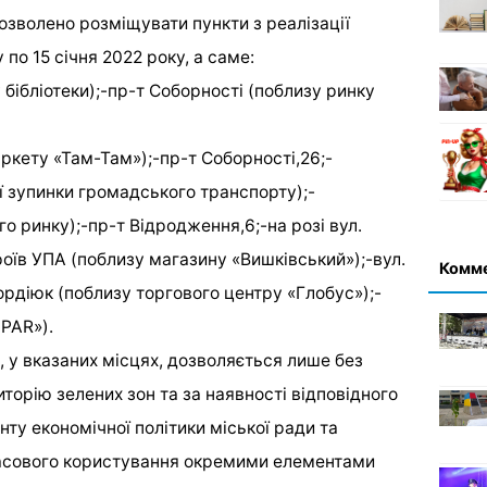
озволено розміщувати пункти з реалізації
 по 15 січня 2022 року, а саме:
бібліотеки);-пр-т Соборності (поблизу ринку
ркету «Там-Там»);-пр-т Соборності,26;-
ї зупинки громадського транспорту);-
о ринку);-пр-т Відродження,6;-на розі вул.
оїв УПА (поблизу магазину «Вишківський»);-вул.
Комм
Гордіюк (поблизу торгового центру «Глобус»);-
SPAR»).
 у вказаних місцях, дозволяється лише без
иторію зелених зон та за наявності відповідного
у економічної політики міської ради та
асового користування окремими елементами