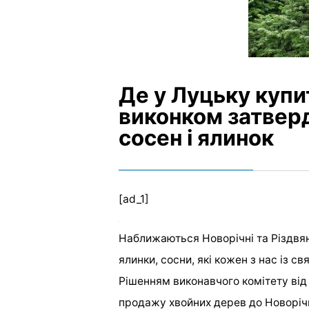
Де у Луцьку купи
виконком затвер
сосен і ялинок
[ad_1]
Наближаються Новорічні та Різдвян
ялинки, сосни, які кожен з нас із 
Рішенням виконавчого комітету від 
продажу хвойних дерев до Новорічн