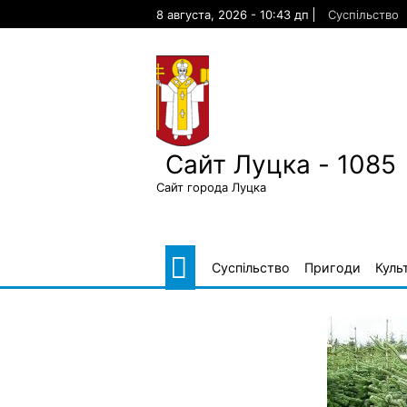
Skip
8 августа, 2026 - 10:43 дп
Суспільство
to
content
Сайт Луцка - 1085
Сайт города Луцка
Суспільство
Пригоди
Куль