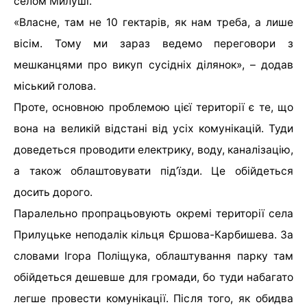
селом Милуші.
«Власне, там не 10 гектарів, як нам треба, а лише
вісім. Тому ми зараз ведемо переговори з
мешканцями про викуп сусідніх ділянок», – додав
міський голова.
Проте, основною проблемою цієї території є те, що
вона на великій відстані від усіх комунікацій. Туди
доведеться проводити електрику, воду, каналізацію,
а також облаштовувати під’їзди. Це обійдеться
досить дорого.
Паралельно пропрацьовують окремі території села
Прилуцьке неподалік кільця Єршова-Карбишева. За
словами Ігора Поліщука, облаштування парку там
обійдеться дешевше для громади, бо туди набагато
легше провести комунікації. Після того, як обидва