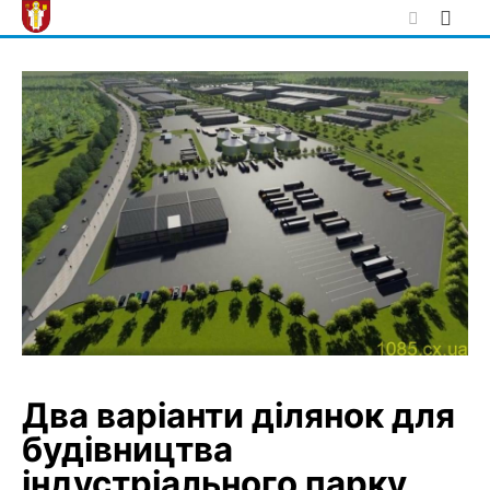
Skip
to
content
Два варіанти ділянок для
будівництва
індустріального парку