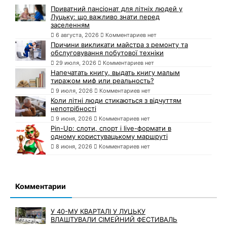
Приватний пансіонат для літніх людей у
Луцьку: що важливо знати перед
заселенням
6 августа, 2026
Комментариев нет
Причини викликати майстра з ремонту та
обслуговування побутової техніки
29 июля, 2026
Комментариев нет
Напечатать книгу, выдать книгу малым
тиражом миф или реальность?
9 июля, 2026
Комментариев нет
Коли літні люди стикаються з відчуттям
непотрібності
9 июня, 2026
Комментариев нет
Pin-Up: слоти, спорт і live-формати в
одному користувацькому маршруті
8 июня, 2026
Комментариев нет
Комментарии
У 40-МУ КВАРТАЛІ У ЛУЦЬКУ
ВЛАШТУВАЛИ СІМЕЙНИЙ ФЕСТИВАЛЬ