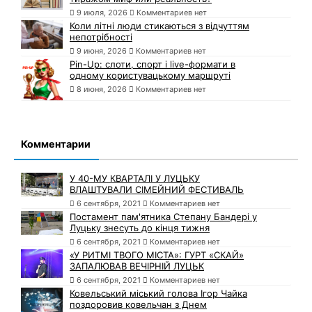
9 июля, 2026
Комментариев нет
Коли літні люди стикаються з відчуттям
непотрібності
9 июня, 2026
Комментариев нет
Pin-Up: слоти, спорт і live-формати в
одному користувацькому маршруті
8 июня, 2026
Комментариев нет
Комментарии
У 40-МУ КВАРТАЛІ У ЛУЦЬКУ
ВЛАШТУВАЛИ СІМЕЙНИЙ ФЕСТИВАЛЬ
6 сентября, 2021
Комментариев нет
Постамент пам'ятника Степану Бандері у
Луцьку знесуть до кінця тижня
6 сентября, 2021
Комментариев нет
«У РИТМІ ТВОГО МІСТА»: ГУРТ «СКАЙ»
ЗАПАЛЮВАВ ВЕЧІРНІЙ ЛУЦЬК
6 сентября, 2021
Комментариев нет
Ковельський міський голова Ігор Чайка
поздоровив ковельчан з Днем