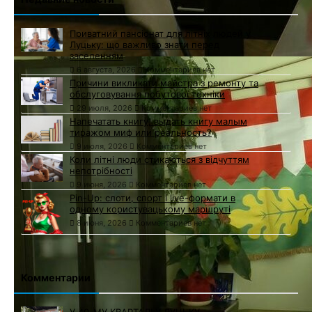
Приватний пансіонат для літніх людей у
Луцьку: що важливо знати перед
заселенням
6 августа, 2026
Комментариев нет
Причини викликати майстра з ремонту та
обслуговування побутової техніки
29 июля, 2026
Комментариев нет
Напечатать книгу, выдать книгу малым
тиражом миф или реальность?
9 июля, 2026
Комментариев нет
Коли літні люди стикаються з відчуттям
непотрібності
9 июня, 2026
Комментариев нет
Pin-Up: слоти, спорт і live-формати в
одному користувацькому маршруті
8 июня, 2026
Комментариев нет
Комментарии