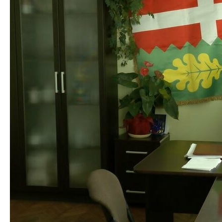
повернути у використання громади. Нині у ньому
проживає місцева жителька Джаніна Череп, цей дім
— це колишній будинок сімейного типу, — каже
жінка Суспільному.
Суспільне побувало у Ківерцях та намагалося
з’ясувати у чому справа. Чому адмінбудівлю
повертають у власність громади. На яких підставах
з будинку виселяють родину.
Історія будинку сімейного типу
Колишній будинок побуту розташований у Ківерцях
за адресою Соборності, 19. З 1996-го приміщення в
користуванні місцевої жительки Джаніни Череп, яка
разом з чоловіком створила будинок сімейного типу
і виховувала тут дітей.
Загалом за час існування будинку сімейного типу