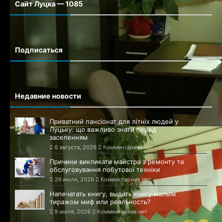
Сайт Луцка — 1085
Сайт города Луцка
Подписаться
Недавние новости
Приватний пансіонат для літніх людей у
Луцьку: що важливо знати перед
заселенням
6 августа, 2026
Комментариев нет
Причини викликати майстра з ремонту та
обслуговування побутової техніки
29 июля, 2026
Комментариев нет
Напечатать книгу, выдать книгу малым
тиражом миф или реальность?
9 июля, 2026
Комментариев нет