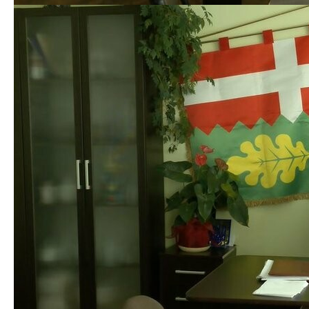
Джаніна Череп виховала 23 дітей з притулків та
інтернатів. Усі вони вже — повнолітні. Частина з них
отримала майно у спадок, частину житлом
забезпечила держава, але є й такі, яким ніде жити,
— каже Джаніна Череп.
Зі слів жінки, нині у будинку проживає вона,
восьмеро її повнолітніх дітей та онук. Донька
Джаніни Череп — Оксана Компанієць та її син зараз
проживають у будинку, зя кого їх хочуть виселити
разом із матір’ю. Зі слів Оксани, — міська рада
пропонує гірші умови проживання.
«Пропонуються однокімнатну квартиру, газове,
пічне опалення і не факт як заселять, що через
тиждень не прийдуть і не скажуть, що непридатне