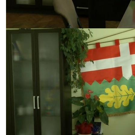
житло і скажуть — шукай квартиру», — побоюється
Оксана Компанієць.
З 22 листопада у будинку, де був будинок сімейного
типу Черепів, відключили світло. Родину попередили
про виселення.
Позиція Ківерцівської міської ради
Статус дитбудинку сімейного типу родина Черепів
отримала 1991-го року. З 2013-го дитбудинок
перейшов у статус прийомної сім’ї, — розповіла
начальниця відділу Ківерцівської міськради Олеся
Поліщук. З її слів, на даний час у сім’ї Джаніни
виховується одна повнолітня дитина. Додає: коли
будинок сімейного типу втрачає такий статус,
батьки вихователі зобов’язані проживати на своїй