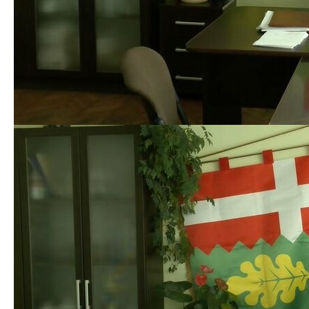
площі разом із вихованцями.
«Ми домовилися, що вони мають з’їхати. Якщо ні –
складемо комісію з депутатів, комунальників,
поліції, підемо туди, поміняємо замки й опечатаємо»,
— каже Ківерцівський міський голова Олександр
Ковальчук.
На яких підставах родини виселяють адмінбудівлі,
де був будинок сімейного типу
Зупинити експлуатацію будівлі, де наразі проживає
родина Черепів, — таку ухвалу виніс Волинський
окружний адміністративний суд 12 листопада цього
року, — розповіла Суспільному суддя-спікерка Алла
Андрусенко. Ківерцівська міська рада, як
відповідач по даній справі, 24 листопада отримала
дане рішення, від цієї дати рахується місячний