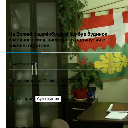
последующих моих комментариев.
На Волині з адмінбудівлі, де був будинок
сімейного типу, виселяють родину: чи є
законні підстави
Автор:
admin
Опубликовано:
Пятница, 2021/11/26 - 22:00
Категории:
Суспільство
Недавние новости