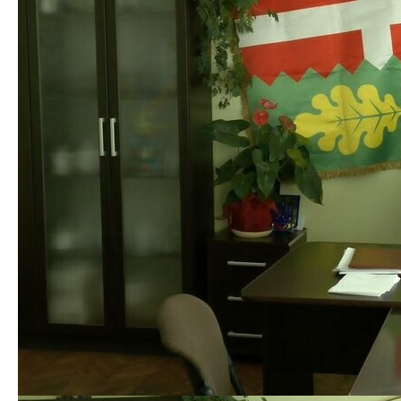
Добавить комментарий
Ваш адрес email не будет опубликован.
Обязательные
поля помечены
*
Комментарий
Имя
*
Email
*
Сайт
Сохранить моё имя, email и адрес сайта в этом браузере для