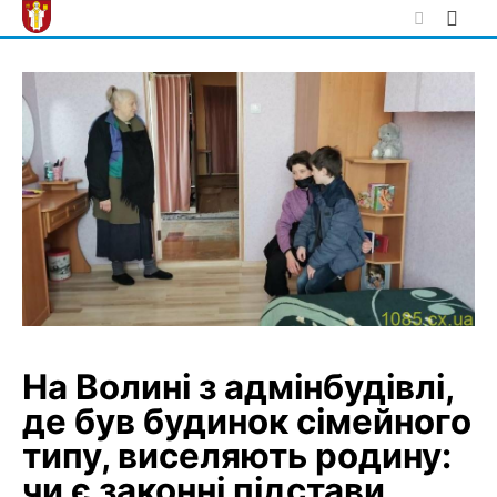
Skip
to
content
На Волині з адмінбудівлі,
де був будинок сімейного
типу, виселяють родину:
чи є законні підстави