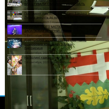
У 40-МУ КВАРТАЛІ У ЛУЦЬКУ
ВЛАШТУВАЛИ СІМЕЙНИЙ ФЕСТИВАЛЬ
6 сентября, 2021
Комментариев нет
Постамент пам'ятника Степану Бандері у
Луцьку знесуть до кінця тижня
6 сентября, 2021
Комментариев нет
«У РИТМІ ТВОГО МІСТА»: ГУРТ «СКАЙ»
ЗАПАЛЮВАВ ВЕЧІРНІЙ ЛУЦЬК
6 сентября, 2021
Комментариев нет
Ковельський міський голова Ігор Чайка
поздоровив ковельчан з Днем
підприємця
6 сентября, 2021
Комментариев нет
На Волині «заквітчали» зупинку
6 сентября, 2021
Комментариев нет