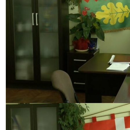
але він на цей час діє в Україні. Якщо даний будинок
уже не має статусу дитячого будинку сімейного
типу, тому іншого житла надавати цим людям
фактично закон не зобов’язує, — розповідає Олег
Огородник.
[ad_2]
Источник:
0332.ua
Куди податись жертвам
Колишній завод Порошенка
домашнього насилля у
у Луцьку боргує держбанку
Луцьку
1,2 мільярда гривень
Следующая запись
Предыдущая запись