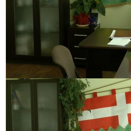
термін для набрання його законної сили.
Позов у суд надсилали фахівці рятувальної служби.
З 2013-го року в будинку виявляли порушення
правил пожежних норм. Востаннє позапланово
оглянули приміщення навесні цього року, — каже
інспектор відділу пожежної безпеки Ігор Сидорук, —
виявили 38 порушень критичних, які можуть
створювати загрозу життю та здоров’ю.
Луцький адвокат Олександр Огородник каже, що
згідно з законодавством у випадках ліквідації
дитячого будинку сімейного типу батьки-вихователі
повинні звільнити надане жиле приміщення
відповідно до норм житлового кодексу. Щоправда,
— додає юрист, — це ще закони українського СРСР,