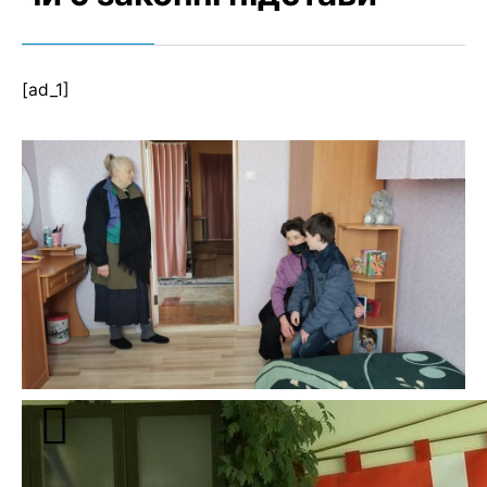
[ad_1]
У Ківерцях колишній будинок побуту планують