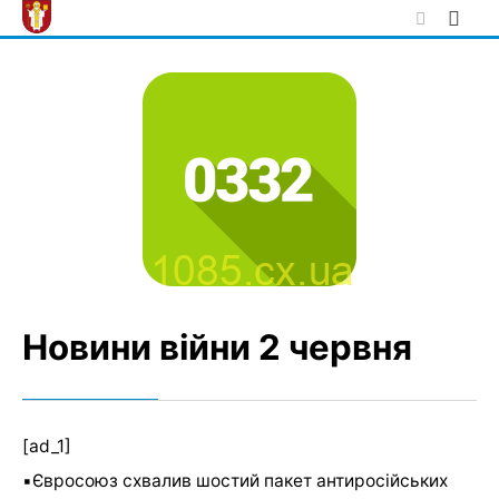
Skip
to
content
Новини війни 2 червня
[ad_1]
▪️Євросоюз схвалив шостий пакет антиросійських