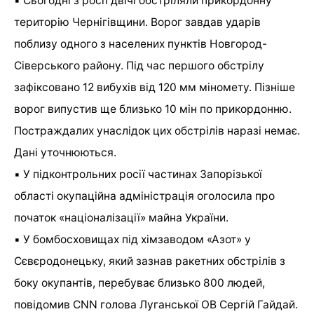
▪️ Сьогодні з росії двічі обстріляли прикордонну
територію Чернігівщини. Ворог завдав ударів
поблизу одного з населених пунктів Новгород-
Сіверського району. Під час першого обстрілу
зафіксовано 12 вибухів від 120 мм міномету. Пізніше
ворог випустив ще близько 10 мін по прикордонню.
Постраждалих унаслідок цих обстрілів наразі немає.
Дані уточнюються.
▪️ У підконтрольних росії частинах Запорізької
області окупаційна адміністрація оголосила про
початок «націоналізації» майна України.
▪️ У бомбосховищах під хімзаводом «Азот» у
Сєвєродонецьку, який зазнав ракетних обстрілів з
боку окупантів, перебуває близько 800 людей,
повідомив CNN голова Луганської ОВ Сергій Гайдай.