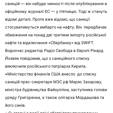
санкцій — він набуде чинності після опублікування в
офіційному журналі ЄС — у п’ятницю. Тоді ж стануть
відомі деталі. Проте вже відомо, що санкції
стосуватимуться ембарго на нафту. Він передбачає
обмеження на понад дві третини імпорту російської
нафти та відключення «Сбербанку» від SWIFT.
Водночас редактор Радіо Свобода в Європі Рікард
Йозвяк повідомив, що з санкційного списку
виключили російського патріарха Кирила.
▪️Міністерство фінансів США внесло до списку
санкцій прес-секретаря МЗС рф Марію Захарову,
міністра будівництва Файзулліна, заступника голови
уряду Григоренка, а також олігарха Мордашова та
його синів.