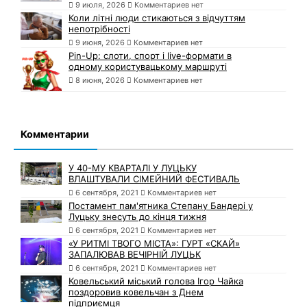
9 июля, 2026
Комментариев нет
Коли літні люди стикаються з відчуттям
непотрібності
9 июня, 2026
Комментариев нет
Pin-Up: слоти, спорт і live-формати в
одному користувацькому маршруті
8 июня, 2026
Комментариев нет
Комментарии
У 40-МУ КВАРТАЛІ У ЛУЦЬКУ
ВЛАШТУВАЛИ СІМЕЙНИЙ ФЕСТИВАЛЬ
6 сентября, 2021
Комментариев нет
Постамент пам'ятника Степану Бандері у
Луцьку знесуть до кінця тижня
6 сентября, 2021
Комментариев нет
«У РИТМІ ТВОГО МІСТА»: ГУРТ «СКАЙ»
ЗАПАЛЮВАВ ВЕЧІРНІЙ ЛУЦЬК
6 сентября, 2021
Комментариев нет
Ковельський міський голова Ігор Чайка
поздоровив ковельчан з Днем
підприємця