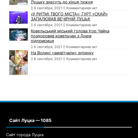
Луцьку знесуть до кінця тижня
6 сентября, 2021
Комментариев нет
«У РИТМІ ТВОГО МІСТА»: ГУРТ «СКАЙ»
ЗАПАЛЮВАВ ВЕЧІРНІЙ ЛУЦЬК
6 сентября, 2021
Комментариев нет
Ковельський міський голова Ігор Чайка
поздоровив ковельчан з Днем
підприємця
6 сентября, 2021
Комментариев нет
На Волині «заквітчали» зупинку
6 сентября, 2021
Комментариев нет
Сайт Луцка — 1085
Сайт города Луцка