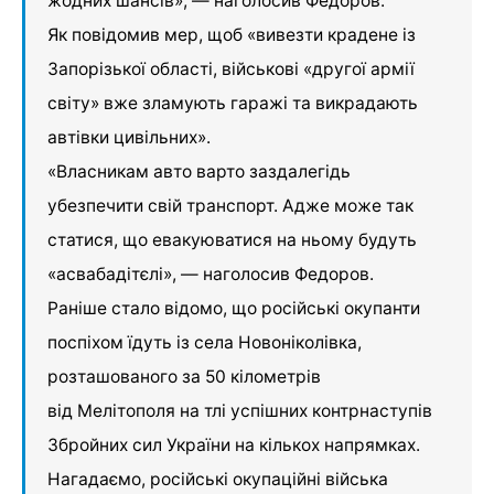
жодних шансів», — наголосив Федоров.
Як повідомив мер, щоб «вивезти крадене із
Запорізької області, військові «другої армії
світу» вже зламують гаражі та викрадають
автівки цивільних».
«Власникам авто варто заздалегідь
убезпечити свій транспорт. Адже може так
статися, що евакуюватися на ньому будуть
«асвабадітєлі», — наголосив Федоров.
Раніше стало відомо, що російські окупанти
поспіхом їдуть із села Новоніколівка,
розташованого за 50 кілометрів
від Мелітополя на тлі успішних контрнаступів
Збройних сил України на кількох напрямках.
Нагадаємо, російські окупаційні війська