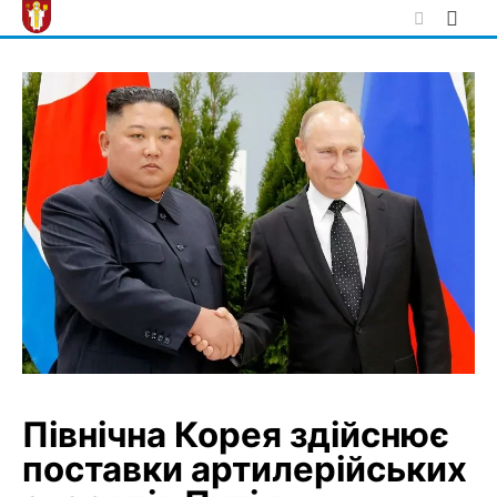
Skip
to
content
Північна Корея здійснює
поставки артилерійських