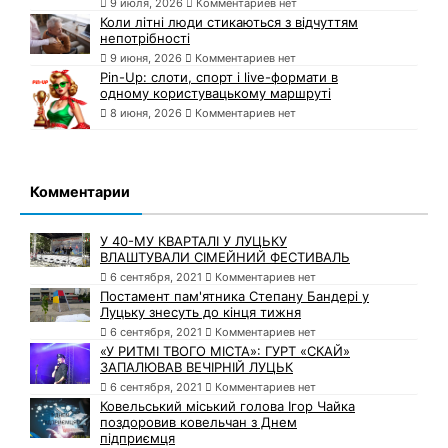
9 июля, 2026
Комментариев нет
Коли літні люди стикаються з відчуттям
непотрібності
9 июня, 2026
Комментариев нет
Pin-Up: слоти, спорт і live-формати в
одному користувацькому маршруті
8 июня, 2026
Комментариев нет
Комментарии
У 40-МУ КВАРТАЛІ У ЛУЦЬКУ
ВЛАШТУВАЛИ СІМЕЙНИЙ ФЕСТИВАЛЬ
6 сентября, 2021
Комментариев нет
Постамент пам'ятника Степану Бандері у
Луцьку знесуть до кінця тижня
6 сентября, 2021
Комментариев нет
«У РИТМІ ТВОГО МІСТА»: ГУРТ «СКАЙ»
ЗАПАЛЮВАВ ВЕЧІРНІЙ ЛУЦЬК
6 сентября, 2021
Комментариев нет
Ковельський міський голова Ігор Чайка
поздоровив ковельчан з Днем
підприємця