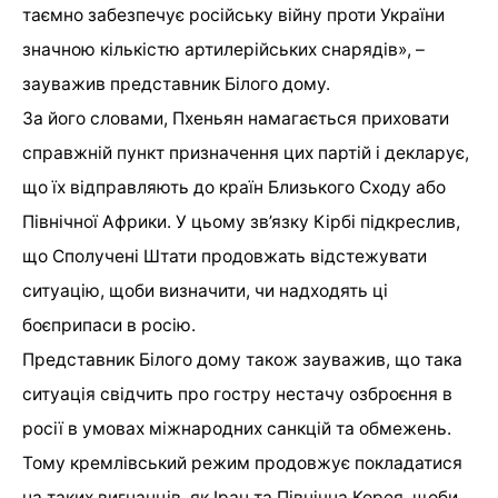
таємно забезпечує російську війну проти України
значною кількістю артилерійських снарядів», –
зауважив представник Білого дому.
За його словами, Пхеньян намагається приховати
справжній пункт призначення цих партій і декларує,
що їх відправляють до країн Близького Сходу або
Північної Африки. У цьому зв’язку Кірбі підкреслив,
що Сполучені Штати продовжать відстежувати
ситуацію, щоби визначити, чи надходять ці
боєприпаси в росію.
Представник Білого дому також зауважив, що така
ситуація свідчить про гостру нестачу озброєння в
росії в умовах міжнародних санкцій та обмежень.
Тому кремлівський режим продовжує покладатися
на таких вигнанців, як Іран та Північна Корея, щоби