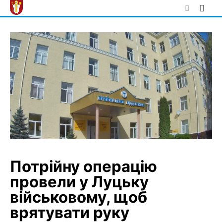
Skip
to
content
Потрійну операцію
провели у Луцьку
військовому, щоб
врятувати руку