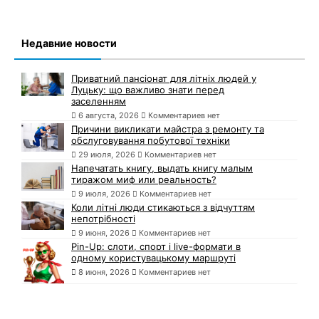
Недавние новости
Приватний пансіонат для літніх людей у
Луцьку: що важливо знати перед
заселенням
6 августа, 2026
Комментариев нет
Причини викликати майстра з ремонту та
обслуговування побутової техніки
29 июля, 2026
Комментариев нет
Напечатать книгу, выдать книгу малым
тиражом миф или реальность?
9 июля, 2026
Комментариев нет
Коли літні люди стикаються з відчуттям
непотрібності
9 июня, 2026
Комментариев нет
Pin-Up: слоти, спорт і live-формати в
одному користувацькому маршруті
8 июня, 2026
Комментариев нет