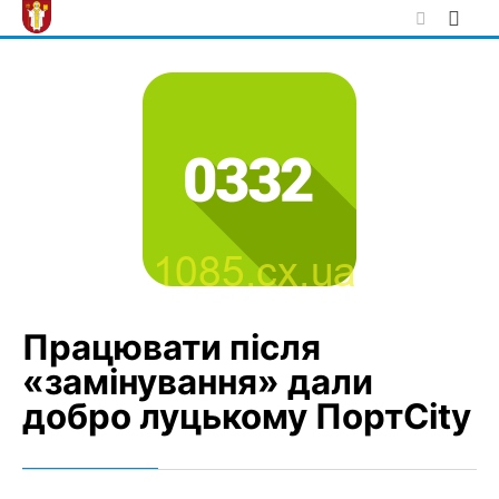
Skip
to
content
Працювати після
«замінування» дали
добро луцькому ПортCity