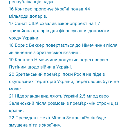
республіканців падає.
16
Конгрес пропонує Україні понад 44
мільярди доларів.
17
Сенат США схвалив законопроект на 1,7
трильйона доларів для фінансування допомоги
уряду України.
18
Борис Беккер повертається до Німеччини після
звільнення з британської в’язниці.
19
Канцлер Німеччини допустив переговори з
Путіним щодо війни в Україні.
20
Британський прем’єр: поки Росія не піде з
окупованих територій України, переговорів бути не
може.
21
Нідерланди виділяють Україні 2,5 млрд євро –
Зеленський після розмови з прем’єр-міністром цієї
країни.
22
Президент Чехії Мілош Земан: «Росія буде
змушена піти з України».