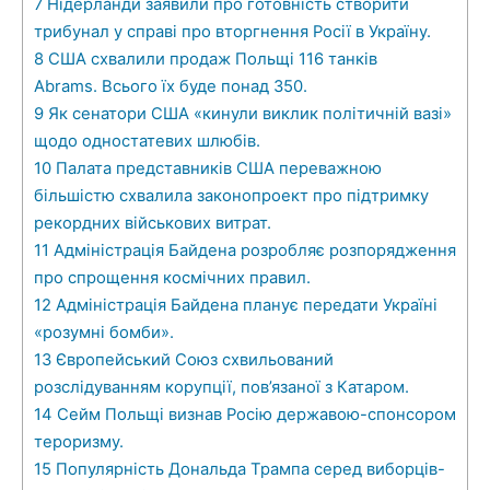
7
Нідерланди заявили про готовність створити
трибунал у справі про вторгнення Росії в Україну.
8
США схвалили продаж Польщі 116 танків
Abrams. Всього їх буде понад 350.
9
Як сенатори США «кинули виклик політичній вазі»
щодо одностатевих шлюбів.
10
Палата представників США переважною
більшістю схвалила законопроект про підтримку
рекордних військових витрат.
11
Адміністрація Байдена розробляє розпорядження
про спрощення космічних правил.
12
Адміністрація Байдена планує передати Україні
«розумні бомби».
13
Європейський Союз схвильований
розслідуванням корупції, пов’язаної з Катаром.
14
Сейм Польщі визнав Росію державою-спонсором
тероризму.
15
Популярність Дональда Трампа серед виборців-