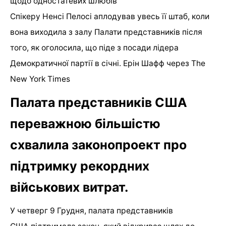
щодо одностатевих шлюбів
Спікеру Ненсі Пелосі аплодував увесь її штаб, коли
вона виходила з залу Палати представників після
того, як оголосила, що піде з посади лідера
Демократичної партії в січні. Ерін Шафф через The
New York Times
Палата представників США
переважною більшістю
схвалила законопроект про
підтримку рекордних
військових витрат.
У четверг 9 Грудня, палата представників