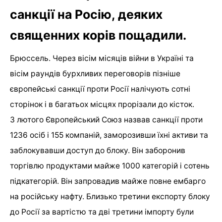
санкції на Росію, деяких
священних корів пощадили.
Брюссель. Через вісім місяців війни в Україні та
вісім раундів бурхливих переговорів пізніше
європейські санкції проти Росії налічують сотні
сторінок і в багатьох місцях прорізали до кісток.
З лютого Європейський Союз назвав санкції проти
1236 осіб і 155 компаній, заморозивши їхні активи та
заблокувавши доступ до блоку. Він заборонив
торгівлю продуктами майже 1000 категорій і сотень
підкатегорій. Він запровадив майже повне ембарго
на російську нафту. Близько третини експорту блоку
до Росії за вартістю та дві третини імпорту були