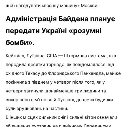
щоб нагодувати «воєнну машину» Москви.
Адміністрація Байдена планує
передати Україні «розумні
бомби»
.
Кейтвілл, Луїзіана, США — Штормова система, яка
породила десятки торнадо, як повідомлялося, від
східного Техасу до Флоридського Панхендла, майже
покінчила з півднем у четверг після того, як у
четверг загинули щонайменше три людини та
викорінено сім’ї по всій Луїзіані, де деякі будинки
були зруйновані. на частини.
В інших місцях сильний сніг і сильні вітри означали
збільшення хуртовин на північному Середньому