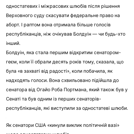
одностатевих і міжрасових шлюбів після рішення
Верховного суду скасувати федеральне право на
аборт. І раптом вона отримала більше голосів
республіканців, ніж очікував Болдуін — чи будь-хто
інший.
Болдуін, яка стала першим відкритим сенатором-
геєм, коли її обрали десять років тому, сказала, що
була «в захваті від радості», коли побачила, як
надходять голоси. Вона схвильовано підійшла до
сенатора від Огайо Роба Портмана, який також був у
Сенаті та був одним із перших сенаторів-
республіканців, які виступили за одностатеві шлюби.
Як сенатори США «кинули виклик політичній вазі»