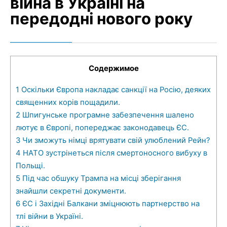
війна в Україні на
передодні нового року
Содержимое
1
Оскільки Європа накладає санкції на Росію, деяких
священних корів пощадили.
2
Шпигунське програмне забезпечення шалено
лютує в Європі, попереджає законодавець ЄС.
3
Чи зможуть німці врятувати свій улюблений Рейн?
4
НАТО зустрінеться після смертоносного вибуху в
Польщі.
5
Під час обшуку Трампа на місці зберігання
знайшли секретні документи.
6
ЄС і Західні Балкани зміцнюють партнерство на
тлі війни в Україні.