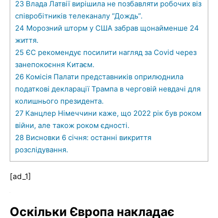
23
Влада Латвії вирішила не позбавляти робочих віз
співробітників телеканалу “Дождь”.
24
Морозний шторм у США забрав щонайменше 24
життя.
25
ЄС рекомендує посилити нагляд за Covid через
занепокоєння Китаєм.
26
Комісія Палати представників оприлюднила
податкові декларації Трампа в черговій невдачі для
колишнього президента.
27
Канцлер Німеччини каже, що 2022 рік був роком
війни, але також роком єдності.
28
Висновки 6 січня: останні викриття
розслідування.
[ad_1]
Оскільки Європа накладає