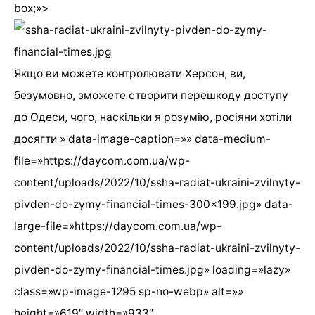
box;»>
Якщо ви можете контролювати Херсон, ви,
безумовно, зможете створити перешкоду доступу
до Одеси, чого, наскільки я розумію, росіяни хотіли
досягти » data-image-caption=»» data-medium-
file=»https://daycom.com.ua/wp-
content/uploads/2022/10/ssha-radiat-ukraini-zvilnyty-
pivden-do-zymy-financial-times-300×199.jpg» data-
large-file=»https://daycom.com.ua/wp-
content/uploads/2022/10/ssha-radiat-ukraini-zvilnyty-
pivden-do-zymy-financial-times.jpg» loading=»lazy»
class=»wp-image-1295 sp-no-webp» alt=»»
height=»619″ width=»933″