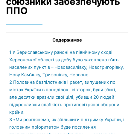
союзники забезпечують
ППО
Содержимое
1
У Бериславському районі на північному сході
Херсонської області за добу було захоплено п’ять
населених пунктів – Нововасилівку, Новогригорівку,
Нову Кам’янку, Трифонівку, Червоне.
2
Половина безпілотників і ракет, випущених по
містах України в понеділок і вівторок, були збиті,
але десятки вразили свої цілі, убивши 20 людей і
підкресливши слабкість протиповітряної оборони
країни.
3
«Ми розглянемо, як збільшити підтримку України, і
головним пріоритетом буде посилення