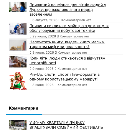
Приватний пансіонат для літніх людей у
Луцьку: що важливо знати перед
заселенням
6 августа, 2026
Комментариев нет
Причини викликати майстра з ремонту та
обслуговування побутової техніки
29 июля, 2026
Комментариев нет
Напечатать книгу, выдать книгу малым
тиражом миф или реальность?
9 июля, 2026
Комментариев нет
Коли літні люди стикаються з відчуттям
непотрібності
9 июня, 2026
Комментариев нет
Pin-Up: слоти, спорт і live-формати в
одному користувацькому маршруті
8 июня, 2026
Комментариев нет
Комментарии
У 40-МУ КВАРТАЛІ У ЛУЦЬКУ
ВЛАШТУВАЛИ СІМЕЙНИЙ ФЕСТИВАЛЬ