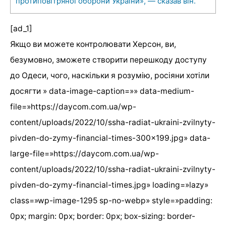
протиповітряної оборони України», — сказав він.
[ad_1]
Якщо ви можете контролювати Херсон, ви,
безумовно, зможете створити перешкоду доступу
до Одеси, чого, наскільки я розумію, росіяни хотіли
досягти » data-image-caption=»» data-medium-
file=»https://daycom.com.ua/wp-
content/uploads/2022/10/ssha-radiat-ukraini-zvilnyty-
pivden-do-zymy-financial-times-300×199.jpg» data-
large-file=»https://daycom.com.ua/wp-
content/uploads/2022/10/ssha-radiat-ukraini-zvilnyty-
pivden-do-zymy-financial-times.jpg» loading=»lazy»
class=»wp-image-1295 sp-no-webp» style=»padding:
0px; margin: 0px; border: 0px; box-sizing: border-