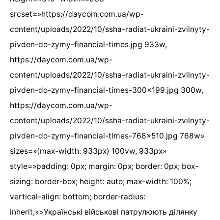
srcset=»https://daycom.com.ua/wp-
content/uploads/2022/10/ssha-radiat-ukraini-zvilnyty-
pivden-do-zymy-financial-times.jpg 933w,
https://daycom.com.ua/wp-
content/uploads/2022/10/ssha-radiat-ukraini-zvilnyty-
pivden-do-zymy-financial-times-300×199.jpg 300w,
https://daycom.com.ua/wp-
content/uploads/2022/10/ssha-radiat-ukraini-zvilnyty-
pivden-do-zymy-financial-times-768×510.jpg 768w»
sizes=»(max-width: 933px) 100vw, 933px»
style=»padding: 0px; margin: 0px; border: 0px; box-
sizing: border-box; height: auto; max-width: 100%;
vertical-align: bottom; border-radius:
inherit;»>Українські військові патрулюють ділянку