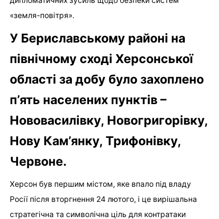
дипломатичних зусиль щодо безпеки систем
«земля-повітря».
У Бериславському районі на
північному сході Херсонської
області за добу було захоплено
п’ять населених пунктів –
Нововасилівку, Новогригорівку,
Нову Кам’янку, Трифонівку,
Червоне.
Херсон був першим містом, яке впало під владу
Росії після вторгнення 24 лютого, і це вирішальна
стратегічна та символічна ціль для контратаки