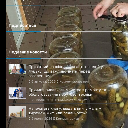
Сайт города Луцка
Подписаться
Недавние новости
Приватний пансіонат для літніх людей у
Луцьку: що важливо знати перед
заселенням
6 августа, 2026
Комментариев нет
Причини викликати майстра з ремонту та
обслуговування побутової техніки
29 июля, 2026
Комментариев нет
Напечатать книгу, выдать книгу малым
тиражом миф или реальность?
9 июля, 2026
Комментариев нет