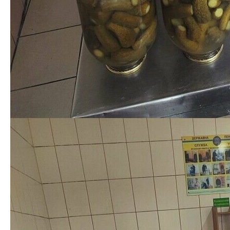
Следующая запись
Добавить комментарий
Ваш адрес email не будет опубликован.
Обязательные
поля помечены
*
Комментарий
Имя
*
Email
*
Сайт