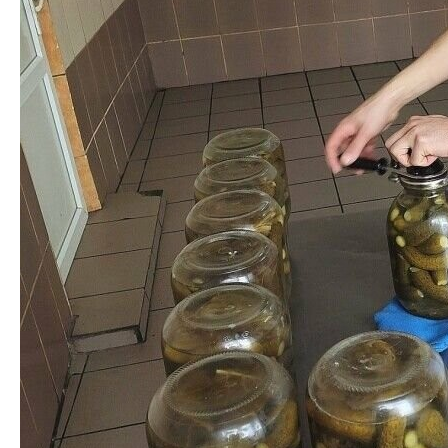
огірків та 400 кг кабачків.
Відділом інтендантського та господарського
забезпечення було здійснено переробку 750 кг
огірків та 400 кг кабачків.
[ad_2]
Источник:
0332.ua
Вандали зіпсували стіни
Луцького замку: що кажуть
Помер останній учасник
у заповіднику
бойових дій Другої світової
Предыдущая запись
з Нововолинська