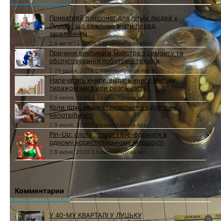
Приватний пансіонат для літніх людей у
Луцьку: що важливо знати перед
заселенням
6 августа, 2026
Комментариев нет
Причини викликати майстра з ремонту та
обслуговування побутової техніки
29 июля, 2026
Комментариев нет
Напечатать книгу, выдать книгу малым
тиражом миф или реальность?
9 июля, 2026
Комментариев нет
Коли літні люди стикаються з відчуттям
непотрібності
9 июня, 2026
Комментариев нет
Pin-Up: слоти, спорт і live-формати в
одному користувацькому маршруті
8 июня, 2026
Комментариев нет
Комментарии
У 40-МУ КВАРТАЛІ У ЛУЦЬКУ