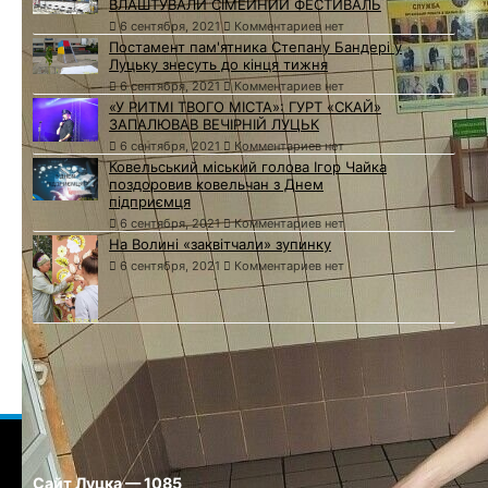
ВЛАШТУВАЛИ СІМЕЙНИЙ ФЕСТИВАЛЬ
6 сентября, 2021
Комментариев нет
Постамент пам'ятника Степану Бандері у
Луцьку знесуть до кінця тижня
6 сентября, 2021
Комментариев нет
«У РИТМІ ТВОГО МІСТА»: ГУРТ «СКАЙ»
ЗАПАЛЮВАВ ВЕЧІРНІЙ ЛУЦЬК
6 сентября, 2021
Комментариев нет
Ковельський міський голова Ігор Чайка
поздоровив ковельчан з Днем
підприємця
6 сентября, 2021
Комментариев нет
На Волині «заквітчали» зупинку
6 сентября, 2021
Комментариев нет
Сайт Луцка — 1085