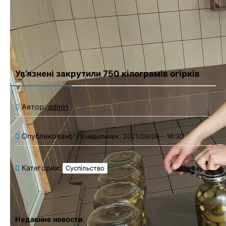
Сохранить моё имя, email и адрес сайта в этом браузере для
последующих моих комментариев.
Ув’язнені закрутили 750 кілограмів огірків
Автор:
admin
Опубликовано:
Понедельник, 2021/09/06 - 16:30
Категории:
Суспільство
Недавние новости