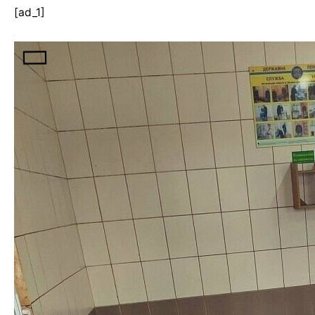
[ad_1]
Овочі вирощені на господарстві установи та
придбані за кошти колонії
З метою забезпечення безперебійного, повноцінного
і якісного харчування засуджених та ув’язнених, які
утримуються в державній установі «Маневицька
виправна колонія (№42)», протягом серпня 2021
року було проведено консервацію в скляну тару
овочів, вирощених на власному господарстві
установи та придбаних за кошти колонії.
Відділом інтендантського та господарського
забезпечення було здійснено переробку 750 кг