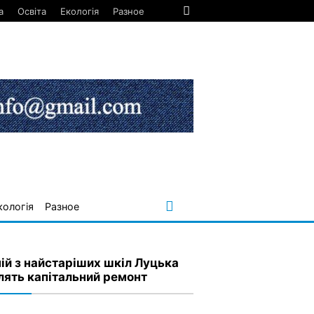
а
Освіта
Екологія
Разное
кологія
Разное
ній з найстаріших шкіл Луцька
лять капітальний ремонт