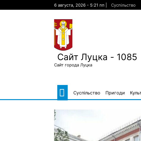
Skip
6 августа, 2026 - 5:21 пп
Суспільство
to
content
Сайт Луцка - 1085
Сайт города Луцка
Суспільство
Пригоди
Куль