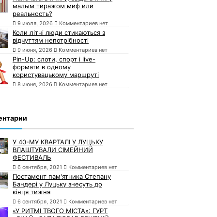
малым тиражом миф или
реальность?
9 июля, 2026
Комментариев нет
Коли літні люди стикаються з
відчуттям непотрібності
9 июня, 2026
Комментариев нет
Pin-Up: слоти, спорт і live-
формати в одному
користувацькому маршруті
8 июня, 2026
Комментариев нет
ентарии
У 40-МУ КВАРТАЛІ У ЛУЦЬКУ
ВЛАШТУВАЛИ СІМЕЙНИЙ
ФЕСТИВАЛЬ
6 сентября, 2021
Комментариев нет
Постамент пам'ятника Степану
Бандері у Луцьку знесуть до
кінця тижня
6 сентября, 2021
Комментариев нет
«У РИТМІ ТВОГО МІСТА»: ГУРТ