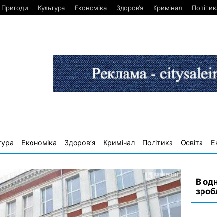
Пригоди
Культура
Економіка
Здоров’я
Кримінал
Політик
тура
Економіка
Здоров’я
Кримінал
Політика
Освіта
Е
В од
зроб