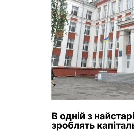
В одній з найста
зроблять капітал