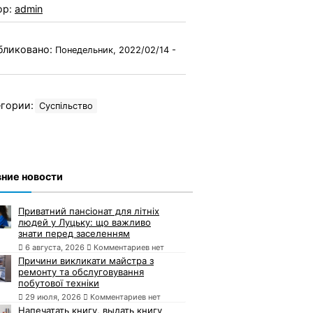
ор:
admin
бликовано:
Понедельник, 2022/02/14 -
гории:
Суспільство
ние новости
Приватний пансіонат для літніх
людей у Луцьку: що важливо
знати перед заселенням
6 августа, 2026
Комментариев нет
Причини викликати майстра з
ремонту та обслуговування
побутової техніки
29 июля, 2026
Комментариев нет
Напечатать книгу, выдать книгу