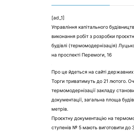
[ad_1]
Управління капітального будівництв
виконання робіт з розробки проєктн
будівлі (термомодернізація) Луцької
на проспекті Перемоги, 16
Про це йдеться на сайті державних 
Торги триватимуть до 21 лютого. Оч
термомодернізації закладу станови
документації, загальна площа будів
метрів.
Проєктну документацію на термомоде
ступенів № 5 мають виготовити до 3