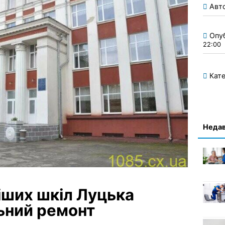
Авт
Опу
22:00
Кате
Недав
ріших шкіл Луцька
ьний ремонт