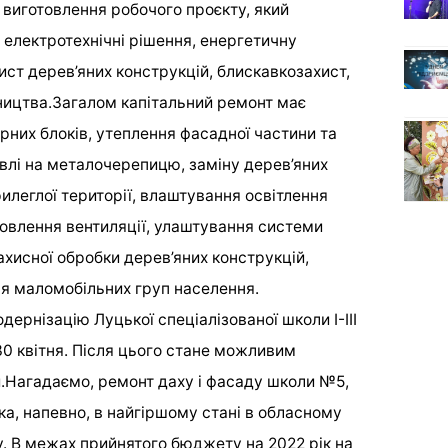
виготовлення робочого проєкту, який
 електротехнічні рішення, енергетичну
ист дерев’яних конструкцій, блискавкозахист,
вництва.Загалом капітальний ремонт має
рних блоків, утеплення фасадної частини та
дівлі на металочерепицю, заміну дерев’яних
илеглої території, влаштування освітлення
дновлення вентиляції, улаштування системи
ахисної обробки дерев’яних конструкцій,
ля маломобільних груп населення.
рнізацію Луцької спеціалізованої школи І-ІІІ
30 квітня. Після цього стане можливим
.Нагадаємо, ремонт даху і фасаду школи №5,
ука, напевно, в найгіршому стані в обласному
у. В межах прийнятого бюджету на 2022 рік на