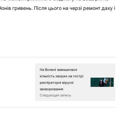
нів гривень. Після цього на черзі ремонт даху і
На Волині зменшилася
кількість хворих на гострі
респіраторні вірусні
захворювання
Следующая запись