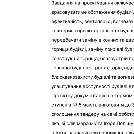
Завдання на проєктування включає 
враховуватиме обстеження будівлі,
ефективність, вентиляцію, вогнезах
кошторис і проєкт організації буді
передбачати заміну віконних та две
горища будівлі, заміну покрівлі бу
конструкцій горища, благоустрій пр
головної будівлі з трьох сторін, ві
блискавкозахисту будівлі та вогнез
улаштування доступності будівлі д
Проєктну документацію на термомоде
ступенів № 5 мають виготовити до 
оголошення тендеру на самі роботи
яка, зі слів мера міста Ігоря Поліщ
центрі, запланували наприкінці рок