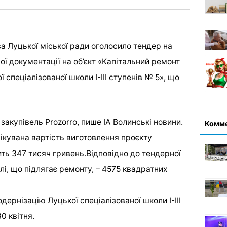
а Луцької міської ради оголосило тендер на
ої документації на об’єкт «Капітальний ремонт
 спеціалізованої школи І-ІІІ ступенів № 5», що
закупівель Prozorro, пише ІА Волинські новини.
Комм
ікувана вартість виготовлення проєкту
ть 347 тисяч гривень.Відповідно до тендерної
лі, що підлягає ремонту, – 4575 квадратних
рнізацію Луцької спеціалізованої школи І-ІІІ
0 квітня.