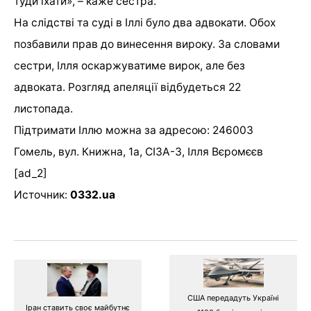
туди їхати», – каже сестра.
На слідстві та суді в Іллі було два адвокати. Обох
позбавили прав до винесення вироку. За словами
сестри, Ілля оскаржуватиме вирок, але без
адвоката. Розгляд апеляції відбудеться 22
листопада.
Підтримати Іллю можна за адресою: 246003
Гомель, вул. Книжна, 1а, СІЗА-3, Ілля Вєромєєв
[ad_2]
Источник:
0332.ua
США передадуть Україні
Іран ставить своє майбутнє