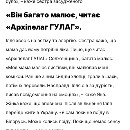
було», – каже сестра засудженого.
«Він багато малює, читає
«Архіпелаг ГУЛАГ».
Ілля хворіє на астму та алергію. Сестра каже, що
мама дає йому потрібні ліки. Пише, що читає
«Архіпелаг ГУЛАГ» Солженіцина , багато малює.
«Моя мама малює листівки, він малював мені
комікси. Раніше з ним сиділи хлопці, грали в шахи,
потім їх перевели. Насправді Ілля сів за дурість,
писав повідомлення на емоціях», – каже Яна.
Жінка каже, що впевнена: після звільнення Ілля
переїде жити в Україну. «Я сам поки не поїду в
Білорусь. Може колись поїду. Поки що немає сенсу