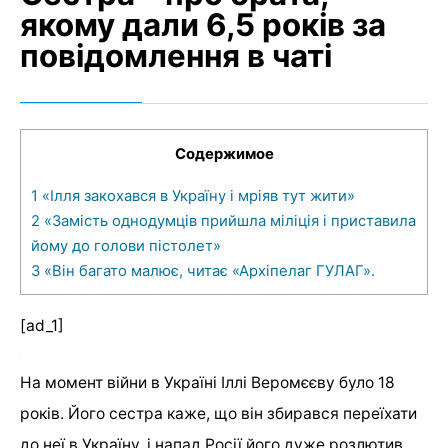
якому дали 6,5 років за
повідомлення в чаті
Содержимое
1
«Ілля закохався в Україну і мріяв тут жити»
2
«Замість однодумців прийшла міліція і приставила
йому до голови пістолет»
3
«Він багато малює, читає «Архіпелаг ГУЛАГ».
[ad_1]
На момент війни в Україні Іллі Веромєєву було 18
років. Його сестра каже, що він збирався переїхати
до неї в Україну, і напад Росії його дуже розлютив.