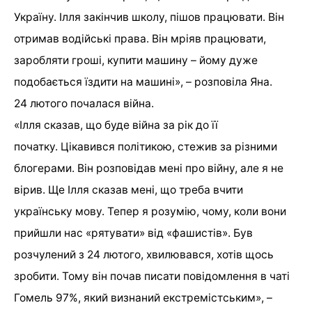
Україну. Ілля закінчив школу, пішов працювати. Він
отримав водійські права. Він мріяв працювати,
заробляти гроші, купити машину – йому дуже
подобається їздити на машині», – розповіла Яна.
24 лютого почалася війна.
«Ілля сказав, що буде війна за рік до її
початку. Цікавився політикою, стежив за різними
блогерами. Він розповідав мені про війну, але я не
вірив. Ще Ілля сказав мені, що треба вчити
українську мову. Тепер я розумію, чому, коли вони
прийшли нас «рятувати» від «фашистів». Був
розчулений з 24 лютого, хвилювався, хотів щось
зробити. Тому він почав писати повідомлення в чаті
Гомель 97%, який визнаний екстремістським», –