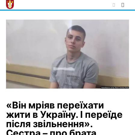
Skip
to
content
«Він мріяв переїхати
жити в Україну. І переїде
після звільнення».
Сестра – про брата,