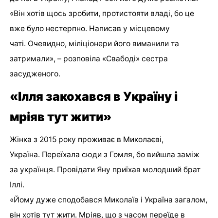
«Він хотів щось зробити, протистояти владі, бо це
вже було нестерпно. Написав у місцевому
чаті. Очевидно, міліціонери його виманили та
затримали», – розповіла «Свабоді» сестра
засудженого.
«Ілля закохався в Україну і
мріяв тут жити»
Жінка з 2015 року проживає в Миколаєві,
Україна. Переїхала сюди з Гомля, бо вийшла заміж
за українця. Провідати Яну приїхав молодший брат
Іллі.
«Йому дуже сподобався Миколаїв і Україна загалом,
він хотів тут жити. Мріяв, що з часом переїде в