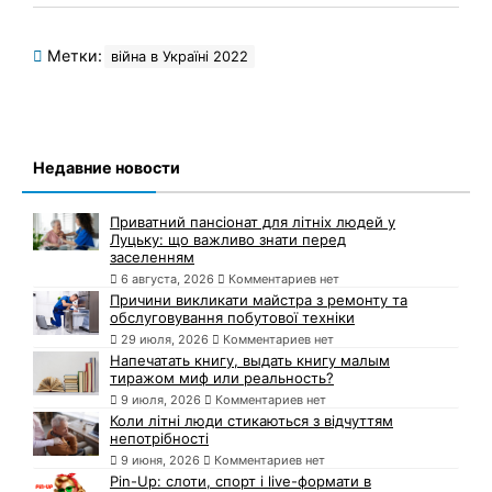
Метки:
війна в Україні 2022
Недавние новости
Приватний пансіонат для літніх людей у
Луцьку: що важливо знати перед
заселенням
6 августа, 2026
Комментариев нет
Причини викликати майстра з ремонту та
обслуговування побутової техніки
29 июля, 2026
Комментариев нет
Напечатать книгу, выдать книгу малым
тиражом миф или реальность?
9 июля, 2026
Комментариев нет
Коли літні люди стикаються з відчуттям
непотрібності
9 июня, 2026
Комментариев нет
Pin-Up: слоти, спорт і live-формати в