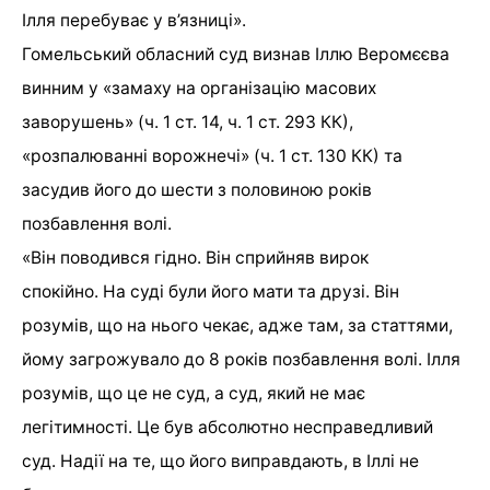
Ілля перебуває у в’язниці».
Гомельський обласний суд визнав Іллю Веромєєва
винним у «замаху на організацію масових
заворушень» (ч. 1 ст. 14, ч. 1 ст. 293 КК),
«розпалюванні ворожнечі» (ч. 1 ст. 130 КК) та
засудив його до шести з половиною років
позбавлення волі.
«Він поводився гідно. Він сприйняв вирок
спокійно. На суді були його мати та друзі. Він
розумів, що на нього чекає, адже там, за статтями,
йому загрожувало до 8 років позбавлення волі. Ілля
розумів, що це не суд, а суд, який не має
легітимності. Це був абсолютно несправедливий
суд. Надії на те, що його виправдають, в Іллі не