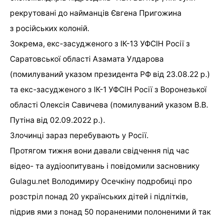
рекрутовані до найманців Євгена Пригожина
з російських колоній.
Зокрема, екс-засудженого з ІК-13 УФСІН Росії з
Саратовської області Азамата Улдарова
(помилуваний указом президента РФ від 23.08.22 р.)
та екс-засудженого з ІК-1 УФСІН Росії з Воронезької
області Олексія Савичева (помилуваний указом В.В.
Путіна від 02.09.2022 р.).
Злочинці зараз перебувають у Росії.
Протягом тижня вони давали свідчення під час
відео- та аудіоопитувань і повідомили засновнику
Gulagu.net Володимиру Осечкіну подробиці про
розстріл понад 20 українських дітей і підлітків,
підрив ями з понад 50 пораненими полоненими й так