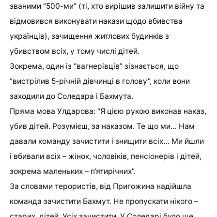
званими “500-ми” (ті, хто вирішив залишити війну та
відмовився виконувати накази щодо вбивства
українців), зачищення житлових будинків з
убивством всіх, у тому числі дітей.
Зокрема, один із “вагнерівців” зізнається, що
“вистрілив 5-річній дівчинці в голову”, коли вони
заходили до Соледара і Бахмута.
Пряма мова Улдарова: “Я цією рукою виконав наказ,
убив дітей. Розумієш, за наказом. Те що ми… Нам
давали команду зачистити і знищити всіх… Ми йшли
і вбивали всіх – жінок, чоловіків, пенсіонерів і дітей,
зокрема маленьких – п’ятирічних”.
За словами терористів, від Пригожина надійшла
команда зачистити Бахмут. Не пропускати нікого –
старих, дітей. Усіх зачистити. У Соледарі було ще