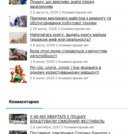
Луцьку: що важливо знати перед
заселенням
6 августа, 2026
Комментариев нет
Причини викликати майстра з ремонту та
обслуговування побутової техніки
29 июля, 2026
Комментариев нет
Напечатать книгу, выдать книгу малым
тиражом миф или реальность?
9 июля, 2026
Комментариев нет
Коли літні люди стикаються з відчуттям
непотрібності
9 июня, 2026
Комментариев нет
Pin-Up: слоти, спорт і live-формати в
одному користувацькому маршруті
8 июня, 2026
Комментариев нет
Комментарии
У 40-МУ КВАРТАЛІ У ЛУЦЬКУ
ВЛАШТУВАЛИ СІМЕЙНИЙ ФЕСТИВАЛЬ
6 сентября, 2021
Комментариев нет
Постамент пам'ятника Степану Бандері у