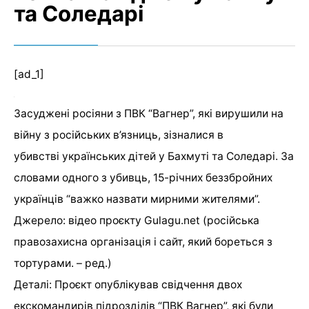
та Соледарі
[ad_1]
Засуджені росіяни з ПВК “Вагнер”, які вирушили на
війну з російських в’язниць, зізналися в
убивстві українських дітей у Бахмуті та Соледарі. За
словами одного з убивць, 15-річних беззбройних
українців “важко назвати мирними жителями”.
Джерело: відео проєкту Gulagu.net (російська
правозахисна організація і сайт, який бореться з
тортурами. – ред.)
Деталі: Проєкт опублікував свідчення двох
екскомандирів підрозділів “ПВК Вагнер”, які були