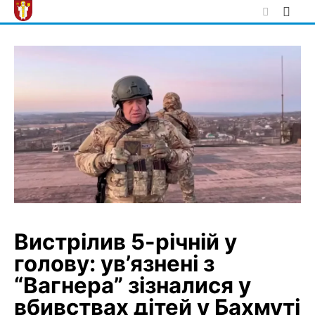
Skip
to
content
Вистрілив 5-річній у
голову: ув’язнені з
“Вагнера” зізналися у
вбивствах дітей у Бахмуті