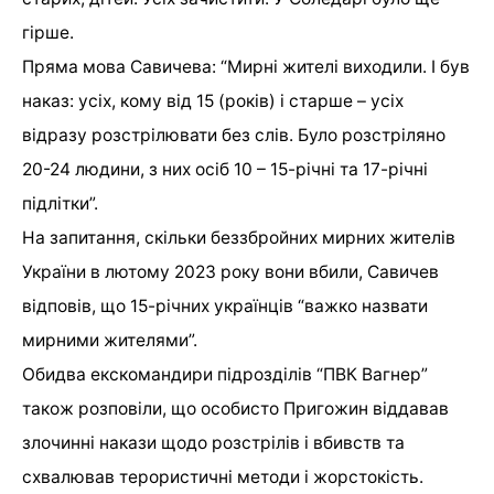
гірше.
Пряма мова Савичева: “Мирні жителі виходили. І був
наказ: усіх, кому від 15 (років) і старше – усіх
відразу розстрілювати без слів. Було розстріляно
20-24 людини, з них осіб 10 – 15-річні та 17-річні
підлітки”.
На запитання, скільки беззбройних мирних жителів
України в лютому 2023 року вони вбили, Савичев
відповів, що 15-річних українців “важко назвати
мирними жителями”.
Обидва екскомандири підрозділів “ПВК Вагнер”
також розповіли, що особисто Пригожин віддавав
злочинні накази щодо розстрілів і вбивств та
схвалював терористичні методи і жорстокість.