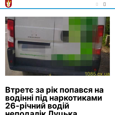
Skip
to
content
Втретє за рік попався на
водінні під наркотиками
26-річний водій
неподалік Луцька