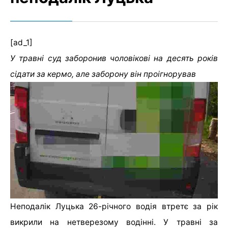
[ad_1]
У травні суд заборонив чоловікові на десять років
сідати за кермо, але заборону він проігнорував
Неподалік Луцька 26-річного водія втретє за рік
викрили на нетверезому водінні. У травні за