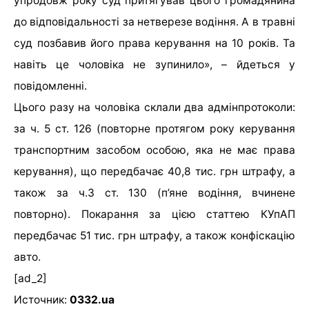
упродовж року суд притягував цього громадянина
до відповідальності за нетверезе водіння. А в травні
суд позбавив його права керування на 10 років. Та
навіть це чоловіка не зупинило», – йдеться у
повідомленні.
Цього разу на чоловіка склали два адмінпротоколи:
за ч. 5 ст. 126 (повторне протягом року керування
транспортним засобом особою, яка не має права
керування), що передбачає 40,8 тис. грн штрафу, а
також за ч.3 ст. 130 (п’яне водіння, вчинене
повторно). Покарання за цією статтею КУпАП
передбачає 51 тис. грн штрафу, а також конфіскацію
авто.
[ad_2]
Источник:
0332.ua