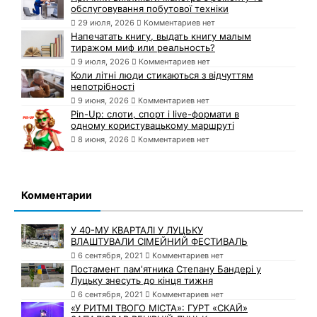
обслуговування побутової техніки
29 июля, 2026
Комментариев нет
Напечатать книгу, выдать книгу малым
тиражом миф или реальность?
9 июля, 2026
Комментариев нет
Коли літні люди стикаються з відчуттям
непотрібності
9 июня, 2026
Комментариев нет
Pin-Up: слоти, спорт і live-формати в
одному користувацькому маршруті
8 июня, 2026
Комментариев нет
Комментарии
У 40-МУ КВАРТАЛІ У ЛУЦЬКУ
ВЛАШТУВАЛИ СІМЕЙНИЙ ФЕСТИВАЛЬ
6 сентября, 2021
Комментариев нет
Постамент пам'ятника Степану Бандері у
Луцьку знесуть до кінця тижня
6 сентября, 2021
Комментариев нет
«У РИТМІ ТВОГО МІСТА»: ГУРТ «СКАЙ»