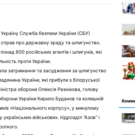
 Україну Служба безпеки України (СБУ)
 справ про державну зраду та шпигунство.
онад 600 російських агентів і шпигунів, які
ьність проти України.
ала затримання та засудження за шпигунство
адянина України, які прибули з білоруської
міністра оборони Олексія Резнікова, голову
оборони України Кирило Буданов та колишній
Комм
ників «Національного корпусу», у минулому
українських військових. підрозділ “Азов” і
роткого.