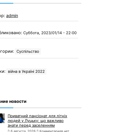
ор:
admin
бликовано:
Суббота, 2023/01/14 - 22:00
гории:
Суспільство
ки:
війна в Україні 2022
ние новости
Приватний пансіонат для літніх
людей у Луцьку: що важливо
знати перед заселенням
6 августа, 2026
Комментариев нет