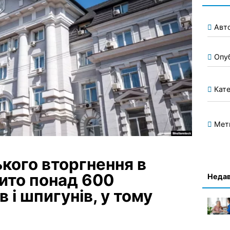
Авт
Опу
Кате
Мет
ького вторгнення в
рито понад 600
Недав
в і шпигунів, у тому