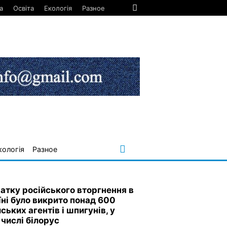
а
Освіта
Екологія
Разное
кологія
Разное
чатку російського вторгнення в
їні було викрито понад 600
ських агентів і шпигунів, у
 числі білорус