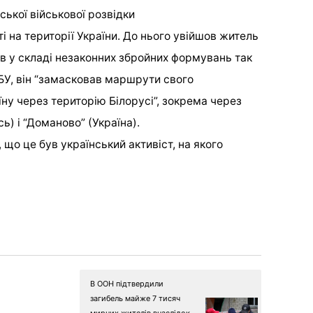
ької військової розвідки
і на території України. До нього увійшов житель
в у складі незаконних збройних формувань так
БУ, він “замасковав маршрути свого
ну через територію Білорусі”, зокрема через
ь) і “Доманово” (Україна).
 що це був український активіст, на якого
В ООН підтвердили
загибель майже 7 тисяч
мирних жителів внаслідок