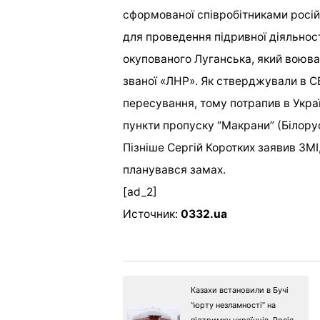
сформованої співробітниками російс
для проведення підривної діяльност
окупованого Луганська, який воюва
званої «ЛНР». Як стверджували в С
пересування, тому потрапив в Украї
пункти пропуску “Макрани” (Білорус
Пізніше Сергій Коротких заявив ЗМІ,
планувався замах.
[ad_2]
Источник:
0332.ua
Казахи встановили в Бучі
“юрту незламності” на
підтримку українців, Росія