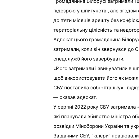
Громадянина Білорусі затримали 18
підозрою у шпигунстві, але згодом
до п’яти місяців арешту без конфіс
територіальну цілісність та недотор
Адвокат цього громадянина Білорус
затримали, коли він звернувся до 
спецслужб його завербувати.
«Його затримали і звинуватили в шп
щоб використовувати його як можлив
СБУ поставила собі «пташку» і від
— сказав адвокат.
У серпні 2022 року СБУ затримала 
які планували вбивство міністра о
розвідки Міноборони України та укр
За даними СБУ, “кілери” працювали 