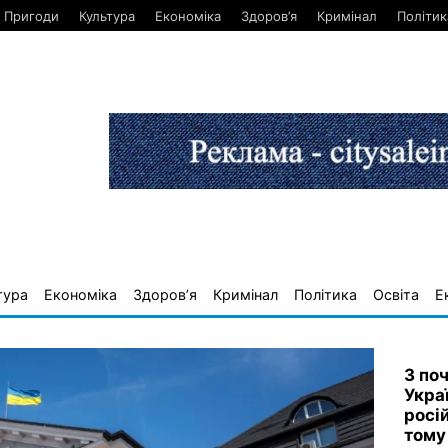
Пригоди
Культура
Економіка
Здоров’я
Кримінал
Політик
тура
Економіка
Здоров’я
Кримінал
Політика
Освіта
Е
З по
Укра
росій
тому