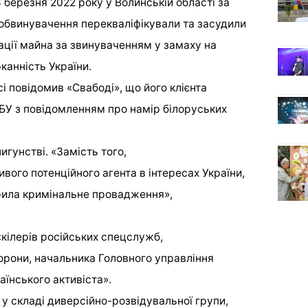
 березня 2022 року у Волинській області за
 обвинувачення перекваліфікували та засудили
кації майна за звинуваченням у замаху на
канність України.
і повідомив «Свабоді», що його клієнта
СБУ з повідомленням про намір білоруських
игунстві. «Замість того,
ого потенційного агента в інтересах України,
крила кримінальне провадження»,
«кілерів російських спецслужб,
борони, начальника Головного управління
аїнського активіста».
у складі диверсійно-розвідувальної групи,