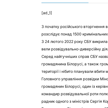
[ad_1]
З початку російського вторгнення в
розслідує понад 1500 кримінальних
З 24 лютого 2022 року СБУ викрила п
вели розвідувально-диверсійну діял
Серед найгучніших справ СБУ назв
громадянина Білорусі, а також гром
території і нібито планували вбити 
Головного управління розвідки Мін
громадянин Білорусі, один із керів
командир розвідувальної роти полку 
радник одного з міністрів Сергія Ко