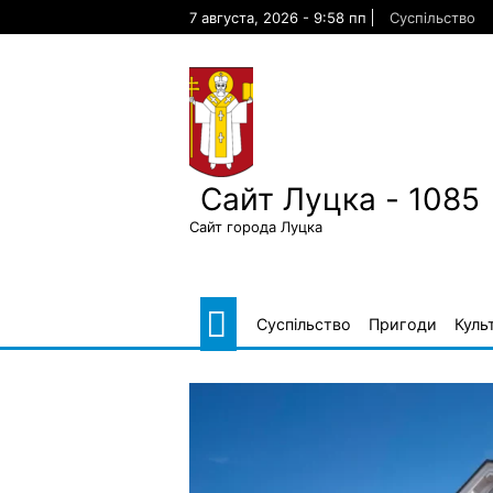
Skip
7 августа, 2026 - 9:58 пп
Суспільство
to
content
Сайт Луцка - 1085
Сайт города Луцка
Суспільство
Пригоди
Куль