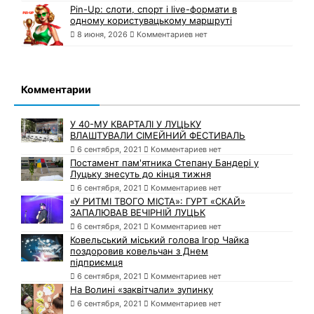
Pin-Up: слоти, спорт і live-формати в
одному користувацькому маршруті
8 июня, 2026
Комментариев нет
Комментарии
У 40-МУ КВАРТАЛІ У ЛУЦЬКУ
ВЛАШТУВАЛИ СІМЕЙНИЙ ФЕСТИВАЛЬ
6 сентября, 2021
Комментариев нет
Постамент пам'ятника Степану Бандері у
Луцьку знесуть до кінця тижня
6 сентября, 2021
Комментариев нет
«У РИТМІ ТВОГО МІСТА»: ГУРТ «СКАЙ»
ЗАПАЛЮВАВ ВЕЧІРНІЙ ЛУЦЬК
6 сентября, 2021
Комментариев нет
Ковельський міський голова Ігор Чайка
поздоровив ковельчан з Днем
підприємця
6 сентября, 2021
Комментариев нет
На Волині «заквітчали» зупинку
6 сентября, 2021
Комментариев нет