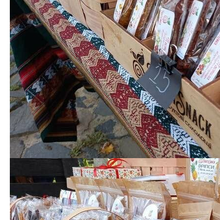
У перший день гостей фестивалю розважатимуть
гурт PATSYKI Z FRANEKA та відомі діджеї Луцька й
України — DJ Lexus, DJ Plu , DJ Dustin та
беззаперечний хедлайнер клубної музики — DJ KON’.
Ще на фесті виступатимуть потужні спікери, буде
функціонувати дитяча зона дитяча зона, ну і,
звичайно, гостей пригощатимуть різноманітними
смаколиками – на будь-який смак і гаманець.
На фудфесті представлена не тільки українська
кухня, тут можна скуштувати угорські й грузинські
страви. Крім готової їжі тут можна придбати
продукти – мед, горіхи, пастилу тощо.
[ad_2]
Источник:
0332.ua