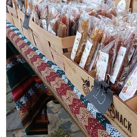
Ремонт площі Ринок і
підсвітка костелу: як влада
Від Київського моря до
Луцька збирається
Шацьких озер: 5 вершників
вдихнути життя у Старе
вирушили у кінний похід
місто
Предыдущая запись
Следующая запись
Добавить комментарий
Ваш адрес email не будет опубликован.
Обязательные
поля помечены
*
Комментарий