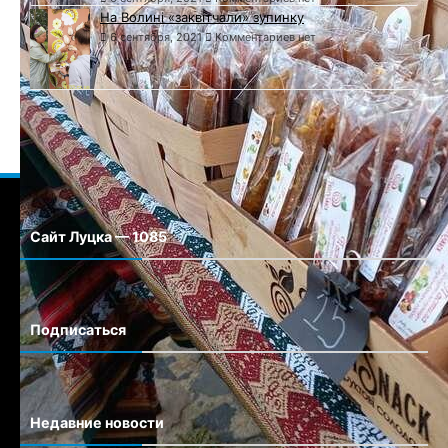
На Волині «заквітчали» зупинку
6 сентября, 2021
Комментариев нет
Сайт Луцка — 1085
Сайт города Луцка
Подписаться
Недавние новости