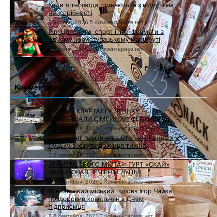
Коли літні люди стикаються з відчуттям
непотрібності
9 июня, 2026
Комментариев нет
Pin-Up: слоти, спорт і live-формати в
одному користувацькому маршруті
8 июня, 2026
Комментариев нет
Комментарии
У 40-МУ КВАРТАЛІ У ЛУЦЬКУ
ВЛАШТУВАЛИ СІМЕЙНИЙ ФЕСТИВАЛЬ
6 сентября, 2021
Комментариев нет
Постамент пам'ятника Степану Бандері у
Луцьку знесуть до кінця тижня
6 сентября, 2021
Комментариев нет
«У РИТМІ ТВОГО МІСТА»: ГУРТ «СКАЙ»
ЗАПАЛЮВАВ ВЕЧІРНІЙ ЛУЦЬК
6 сентября, 2021
Комментариев нет
Ковельський міський голова Ігор Чайка
поздоровив ковельчан з Днем
підприємця
6 сентября, 2021
Комментариев нет