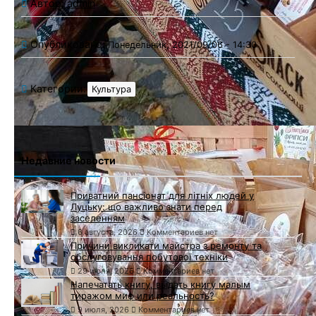
Автор:
admin
Опубликовано:
Понедельник, 2021/09/06 - 14:30
Категории:
Культура
Недавние новости
Приватний пансіонат для літніх людей у
Луцьку: що важливо знати перед
заселенням
6 августа, 2026
Комментариев нет
Причини викликати майстра з ремонту та
обслуговування побутової техніки
29 июля, 2026
Комментариев нет
Напечатать книгу, выдать книгу малым
тиражом миф или реальность?
9 июля, 2026
Комментариев нет