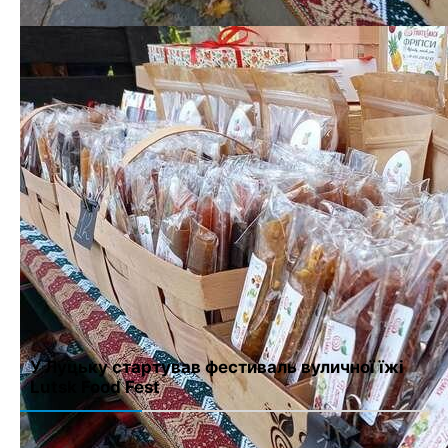
Имя
*
Email
*
Сайт
Сохранить моё имя, email и адрес сайта в этом браузере для
последующих моих комментариев.
У Луцьку стартував фестиваль вуличної їжі
Lutsk Food Fest