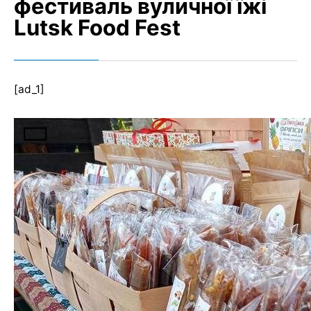
фестиваль вуличної їжі
Lutsk Food Fest
[ad_1]
Фестиваль вуличної їжі Lutsk Food Fest повернувся
до Луцька з новими смаковими враженнями і
крутою розважальною програмою з нагоди Дня
міста.
Фест стартував у суботу, 4 вересня, о 11:00 на
території Замку Любарта і триватиме глибокої ночі.
Завітали на відкриття і журналісти ІА «Конкурент».