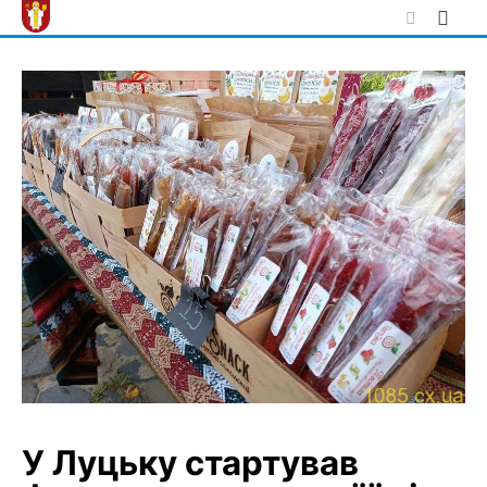
Skip
to
content
У Луцьку стартував