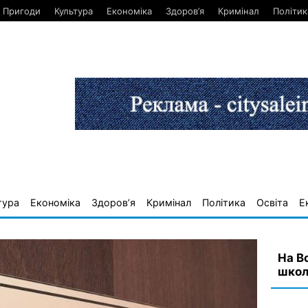
Пригоди
Культура
Економіка
Здоров’я
Кримінал
Політик
тура
Економіка
Здоров’я
Кримінал
Політика
Освіта
Е
На В
школ