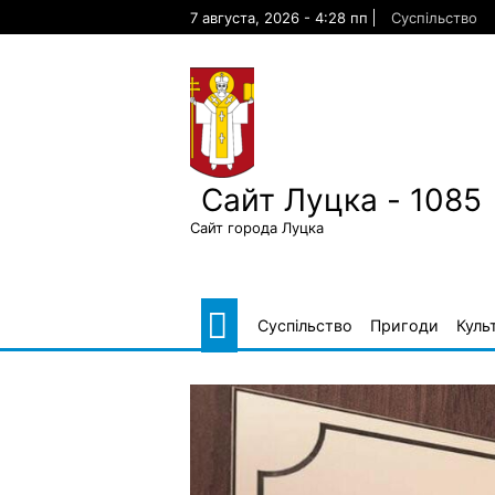
Skip
7 августа, 2026 - 4:28 пп
Суспільство
to
content
Сайт Луцка - 1085
Сайт города Луцка
Суспільство
Пригоди
Куль