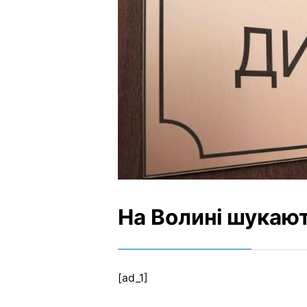
На Волині шукаю
[ad_1]