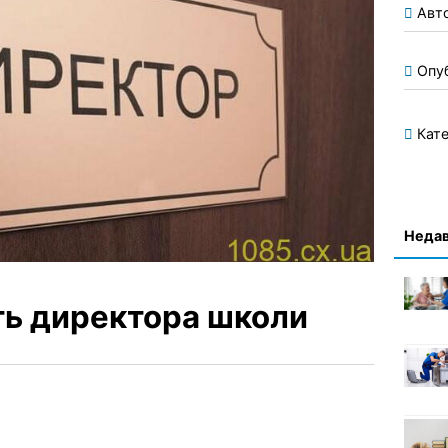
Авт
Опу
Кате
Недав
ть директора школи