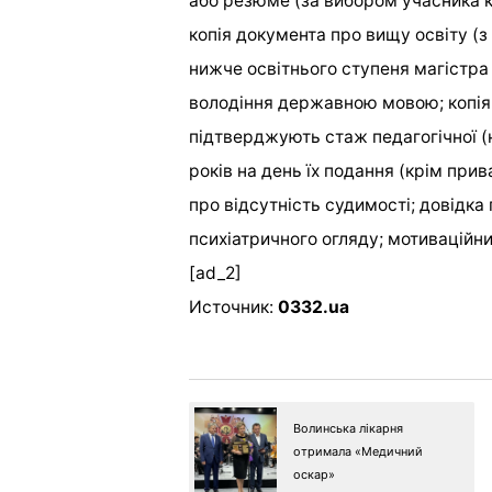
або резюме (за вибором учасника к
копія документа про вищу освіту (з
нижче освітнього ступеня магістра 
володіння державною мовою; копія 
підтверджують стаж педагогічної (
років на день їх подання (крім прив
про відсутність судимості; довідк
психіатричного огляду; мотиваційни
[ad_2]
Источник:
0332.ua
Волинська лікарня
отримала «Медичний
оскар»