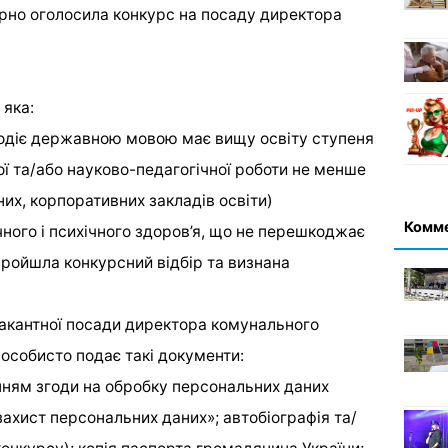
рно оголосила конкурс на посаду директора
 яка:
лодіє державною мовою має вищу освіту ступеня
ої та/або науково-педагогічної роботи не менше
них, корпоративних закладів освіти)
Комм
ичного і психічного здоров’я, що не перешкоджає
пройшла конкурсний відбір та визнана
вакантної посади директора комунального
 особисто подає такі документи:
анням згоди на обробку персональних даних
захист персональних даних»; автобіографія та/