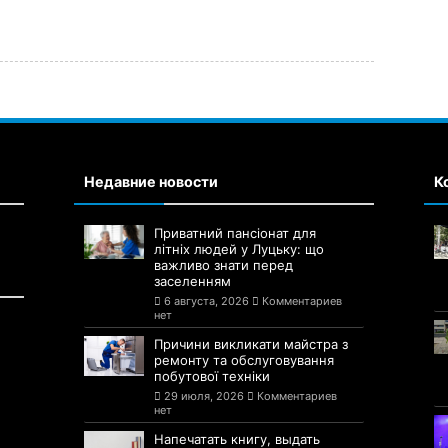
Недавние новости
К
Приватний пансіонат для
літніх людей у Луцьку: що
важливо знати перед
заселенням
6 августа, 2026
Комментариев
нет
Причини викликати майстра з
ремонту та обслуговування
побутової техніки
29 июля, 2026
Комментариев
нет
Напечатать книгу, выдать