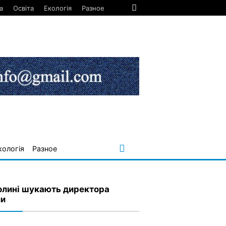
а
Освіта
Екологія
Разное
кологія
Разное
олині шукають директора
и