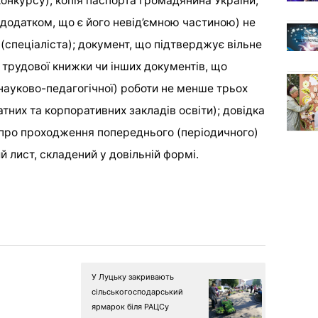
онкурсу); копія паспорта громадянина України;
 додатком, що є його невід’ємною частиною) не
(спеціаліста); документ, що підтверджує вільне
трудової книжки чи інших документів, що
науково-педагогічної) роботи не менше трьох
атних та корпоративних закладів освіти); довідка
а про проходження попереднього (періодичного)
й лист, складений у довільній формі.
У Луцьку закривають
сільськогосподарський
ярмарок біля РАЦСу