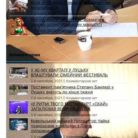
Коли літні люди стикаються з відчуттям
непотрібності
9 июня, 2026
Комментариев нет
Pin-Up: слоти, спорт і live-формати в
одному користувацькому маршруті
8 июня, 2026
Комментариев нет
Комментарии
У 40-МУ КВАРТАЛІ У ЛУЦЬКУ
ВЛАШТУВАЛИ СІМЕЙНИЙ ФЕСТИВАЛЬ
6 сентября, 2021
Комментариев нет
Постамент пам'ятника Степану Бандері у
Луцьку знесуть до кінця тижня
6 сентября, 2021
Комментариев нет
«У РИТМІ ТВОГО МІСТА»: ГУРТ «СКАЙ»
ЗАПАЛЮВАВ ВЕЧІРНІЙ ЛУЦЬК
6 сентября, 2021
Комментариев нет
Ковельський міський голова Ігор Чайка
поздоровив ковельчан з Днем
підприємця
6 сентября, 2021
Комментариев нет