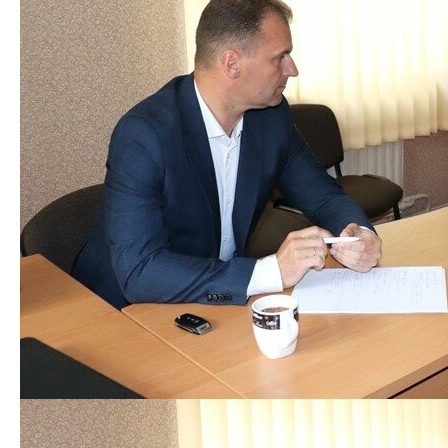
новий майданчик біля 5-поверхового будинку на
Луцькій, 109, а також висловлювались проти
будівництва готелю на вулиці Драгоманова.
Окрім телефонних дзвінків та повідомлень,
відбулось і живе спілкування Ігоря Пальонки з
громадянами, які вирішили поставити свої питання
особисто, завітавши до редакції.
Усі питання та зауваження взяли до уваги, стосовно
тих, які м
ожна вирішити більш оперативно, міський голова
просто в редакції надав відповідні доручення
керівникам профільних відділів.
[ad_2]
Источник:
0332.ua