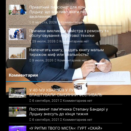
Приватний пансіонат для літніх людей у
Луцьку: що важливо знати перед
заселенням
6 августа, 2026
Комментариев нет
Причини викликати майстра з ремонту та
обслуговування побутової техніки
29 июля, 2026
Комментариев нет
Напечатать книгу, выдать книгу малым
тиражом миф или реальность?
9 июля, 2026
Комментариев нет
Комментарии
У 40-МУ КВАРТАЛІ У ЛУЦЬКУ
ВЛАШТУВАЛИ СІМЕЙНИЙ ФЕСТИВАЛЬ
6 сентября, 2021
Комментариев нет
Постамент пам'ятника Степану Бандері у
Луцьку знесуть до кінця тижня
6 сентября, 2021
Комментариев нет
«У РИТМІ ТВОГО МІСТА»: ГУРТ «СКАЙ»