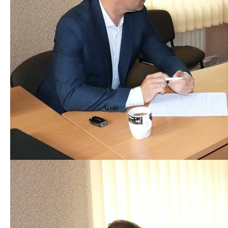
Про це повідомляють на веб-сайті Володимир-
Волинської міськради.
За час, доки тривала «пряма лінія», надійшло
близько півтора десятка питань, звернень та
пропозицій від жителів міста. Звертались щодо
асфальтування доріжок, ремонту вулиці
Річинського, підсипання дороги на вулиці І. Богуна,
висловлювали також зауваження, що надто довго
ремонтують доріжки на вулиці Луцькій від переїзду
до 5-ї школи.
Пенсіонери, які проживають на вулиці Львівській,
просили облаштувати зупинку на вимогу біля
магазину «Керамакс», цікавились, коли відбудеться
ремонт прибудинкової території та встановлять