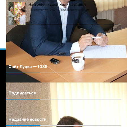
На Волині «заквітчали» зупинку
6 сентября, 2021
Комментариев нет
Сайт Луцка — 1085
Сайт города Луцка
Подписаться
Недавние новости