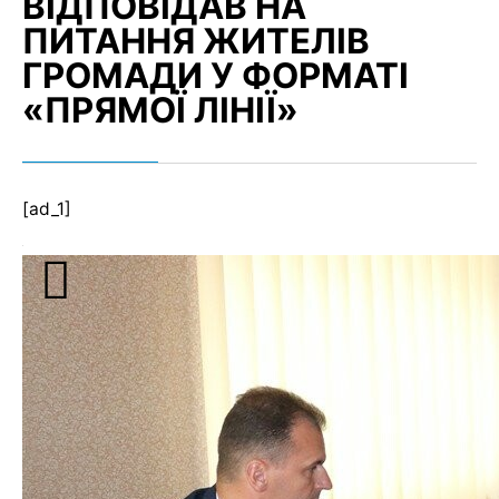
ВІДПОВІДАВ НА
ПИТАННЯ ЖИТЕЛІВ
ГРОМАДИ У ФОРМАТІ
«ПРЯМОЇ ЛІНІЇ»
[ad_1]
2 вересня міський голова Ігор Пальонка на
запрошення газети «Слово правди» узяв участь у
«прямій лінії», що відбувалася у редакції. Протягом
години очільник громади відповідав на питання, які
читачі надсилали в електронному варіанті або ж
задавали у телефонному режимі.