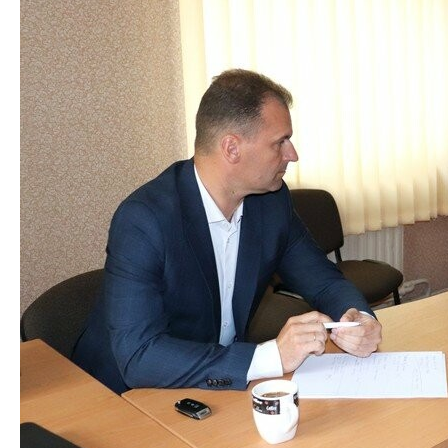
У волинянина посеред ночі
У Луцьку зник юнак. Фото
викрали мотоцикл: просять
Следующая запись
допомогти розшукати
Предыдущая запись
Добавить комментарий
Ваш адрес email не будет опубликован.
Обязательные
поля помечены
*
Комментарий