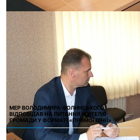
Имя
*
Email
*
Сайт
Сохранить моё имя, email и адрес сайта в этом браузере для
последующих моих комментариев.
МЕР ВОЛОДИМИРА-ВОЛИНСЬКОГО
ВІДПОВІДАВ НА ПИТАННЯ ЖИТЕЛІВ
ГРОМАДИ У ФОРМАТІ «ПРЯМОЇ ЛІНІЇ»