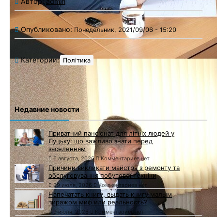
Автор:
admin
Опубликовано:
Понедельник, 2021/09/06 - 15:20
Категории:
Політика
Недавние новости
Приватний пансіонат для літніх людей у
Луцьку: що важливо знати перед
заселенням
6 августа, 2026
Комментариев нет
Причини викликати майстра з ремонту та
обслуговування побутової техніки
29 июля, 2026
Комментариев нет
Напечатать книгу, выдать книгу малым
тиражом миф или реальность?
9 июля, 2026
Комментариев нет